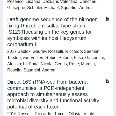
Peserico, Lisanna; Dezuani, Valentina; Concheri,
Giuseppe; Schloter, Michael; Squartini, Andrea
Draft genome sequence of the nitrogen-
fixing Rhizobium sullae type strain
IS123Tfocusing on the key genes for
symbiosis with its host Hedysarum
coronarium L
2017 Sablok, Gaurav; Rosselli, Riccardo; Seeman,
Torsten; van Velzen, Robin; Polone, Elisa; Giacomini,
Alessio; La Porta, Nicola; Geurts, Rene; Muresu,
Rosella; Squartini, Andrea
Direct 16S rRNA-seq from bacterial
communities: a PCR-independent
approach to simultaneously assess
microbial diversity and functional activity
potential of each taxon
2016 Rosselli, Riccardo; Romoli, Ottavia; Vitulo,