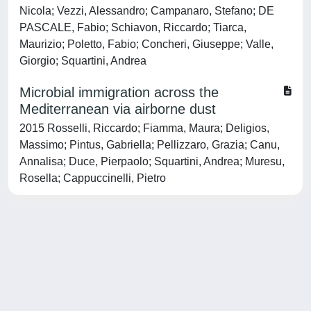
Nicola; Vezzi, Alessandro; Campanaro, Stefano; DE
PASCALE, Fabio; Schiavon, Riccardo; Tiarca,
Maurizio; Poletto, Fabio; Concheri, Giuseppe; Valle,
Giorgio; Squartini, Andrea
Microbial immigration across the
Mediterranean via airborne dust
2015 Rosselli, Riccardo; Fiamma, Maura; Deligios,
Massimo; Pintus, Gabriella; Pellizzaro, Grazia; Canu,
Annalisa; Duce, Pierpaolo; Squartini, Andrea; Muresu,
Rosella; Cappuccinelli, Pietro
Powered by
IRIS
-
about IRIS
-
Utilizzo dei cookie
-
Privacy
Copyright © 2026