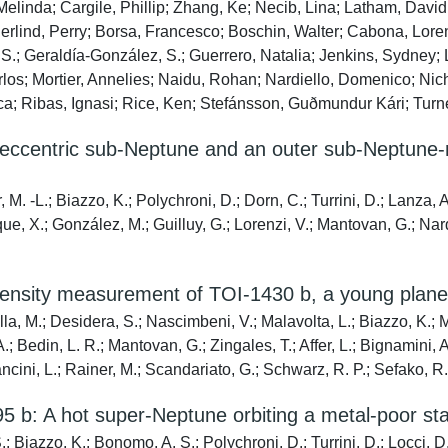
elinda; Cargile, Phillip; Zhang, Ke; Necib, Lina; Latham, David
lind, Perry; Borsa, Francesco; Boschin, Walter; Cabona, Loren
 S.; Geraldía-González, S.; Guerrero, Natalia; Jenkins, Sydney
los; Mortier, Annelies; Naidu, Rohan; Nardiello, Domenico; Nich
a; Ribas, Ignasi; Rice, Ken; Stefánsson, Guðmundur Kári; Turn
eccentric sub-Neptune and an outer sub-Neptune
. -L.; Biazzo, K.; Polychroni, D.; Dorn, C.; Turrini, D.; Lanza, A.
que, X.; González, M.; Guilluy, G.; Lorenzi, V.; Mantovan, G.; Nar
sity measurement of TOI-1430 b, a young planet
la, M.; Desidera, S.; Nascimbeni, V.; Malavolta, L.; Biazzo, K.; Ma
 A.; Bedin, L. R.; Mantovan, G.; Zingales, T.; Affer, L.; Bignamini
cini, L.; Rainer, M.; Scandariato, G.; Schwarz, R. P.; Sefako, R.
95 b: A hot super-Neptune orbiting a metal-poor st
; Biazzo, K.; Bonomo, A. S.; Polychroni, D.; Turrini, D.; Locci, D