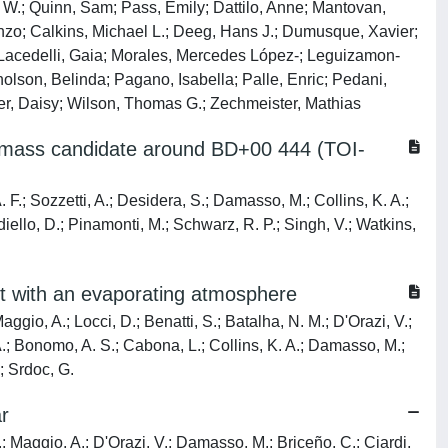
 W.; Quinn, Sam; Pass, Emily; Dattilo, Anne; Mantovan,
zo; Calkins, Michael L.; Deeg, Hans J.; Dumusque, Xavier;
; Lacedelli, Gaia; Morales, Mercedes López-; Leguizamon-
olson, Belinda; Pagano, Isabella; Palle, Enric; Pedani,
er, Daisy; Wilson, Thomas G.; Zechmeister, Mathias
-mass candidate around BD+00 444 (TOI-
 F.; Sozzetti, A.; Desidera, S.; Damasso, M.; Collins, K. A.;
diello, D.; Pinamonti, M.; Schwarz, R. P.; Singh, V.; Watkins,
 with an evaporating atmosphere
ggio, A.; Locci, D.; Benatti, S.; Batalha, N. M.; D'Orazi, V.;
, A.; Bonomo, A. S.; Cabona, L.; Collins, K. A.; Damasso, M.;
; Srdoc, G.
ar
.; Maggio, A.; D'Orazi, V.; Damasso, M.; Briceño, C.; Ciardi,