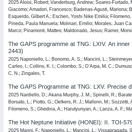
2025 Aloisi, Robert; Vanderburg, Andrew; Soares-Furtado, M
Giacomo; Amadori, Francesco; Badenas-Agusti, Mariona; Ber
Esquerdo, Gilbert A.; Eschen, Yoshi Nike Emilia; Filomeno,
Pineda, Paula Manuela; Molinari, Emilio; Morales, Juan Car
Marco; Pinamonti, Matteo; Maldonado, Jesus; Rainer, Monic
The GAPS programme at TNG: LXIV. An inner 
2443)
2025 Naponiello, L.; Bonomo, A. S.; Mancini, L.; Steinmeyer, M
Carleo, I.; Collins, K. I.; Colombo, S.; D'Arpa, M. C.; Dumus
C. N.; Zingales, T.
The GAPS Programme at TNG: LXV. Precise den
2025 Nardiello, D.; Akana Murphy, J. M.; Spinelli, R.; Baratel
Borsato, L.; Piotto, G.; Oelkers, R. J.; Mallonn, M.; Sozzetti,
Filomeno, S.; Ghedina, A.; Harutyunyan, A.; Lanza, A. F.; Man
The Hot Neptune Initiative (HONEI): II. TOI-57
2025 Manni, F.; Naponiello, L.; Mancini, L.; Vissapragada, S.