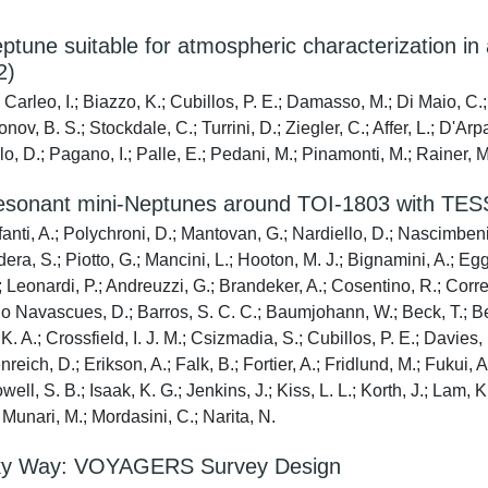
e suitable for atmospheric characterization in a
2)
 Carleo, I.; Biazzo, K.; Cubillos, P. E.; Damasso, M.; Di Maio, C.;
ov, B. S.; Stockdale, C.; Turrini, D.; Ziegler, C.; Affer, L.; D'Arp
lo, D.; Pagano, I.; Palle, E.; Pedani, M.; Pinamonti, M.; Rainer, M.
two resonant mini-Neptunes around TOI-1803 with
fanti, A.; Polychroni, D.; Mantovan, G.; Nardiello, D.; Nascimbeni,
a, S.; Piotto, G.; Mancini, L.; Hooton, M. J.; Bignamini, A.; Egger,
I.; Leonardi, P.; Andreuzzi, G.; Brandeker, A.; Cosentino, R.; Corr
ado Navascues, D.; Barros, S. C. C.; Baumjohann, W.; Beck, T.; Be
 K. A.; Crossfield, I. J. M.; Csizmadia, S.; Cubillos, P. E.; Davies
ich, D.; Erikson, A.; Falk, B.; Fortier, A.; Fridlund, M.; Fukui, 
ell, S. B.; Isaak, K. G.; Jenkins, J.; Kiss, L. L.; Korth, J.; Lam, 
 Munari, M.; Mordasini, C.; Narita, N.
Milky Way: VOYAGERS Survey Design