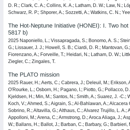
D. R.; Clark, C. A.; Collins, K. A.; Latham, D. W.; Law, N.; 
Schwarz, R. P.; Shporer, A.; Sozzetti, A.; Watkins, C. N.; Yee,
The Hot-Neptune Initiative (HONEI): I. Two hot 
5817 b)
2025 Naponiello, L.; Vissapragada, S.; Bonomo, A. S.; Steinme
G.; Lissauer, J. J.; Howell, S. B.; Ciardi, D. R.; Mantovan, G
Fiorenzano, A.; Forveille, T.; Heidari, N.; Latham, D. W.; Litt
Ziegler, C.; Zingales, T.
The PLATO mission
2025 Rauer, H.; Aerts, C.; Cabrera, J.; Deleuil, M.; Erikson, A.; Gizon, L.; Goupil, M.; Heras, A.; Walloschek, T.; Lorenzo-Alvarez, J.; Marliani, F.; Martin-Garcia, C.; Mas-Hesse, J. M.; O'Rourke, L.; Osborn, H.; Pagano, I.; Piotto, G.; Pollacco, D.; Ragazzoni, R.; Ramsay, G.; Udry, S.; Appourchaux, T.; Benz, W.; Brandeker, A.; Gudel, M.; Janot-Pacheco, E.; Kabath, P.; Kjeldsen, H.; Min, M.; Santos, N.; Smith, A.; Suarez, J. -C.; Werner, S. C.; Aboudan, A.; Abreu, M.; Acuna, L.; Adams, M.; Adibekyan, V.; Affer, L.; Agneray, F.; Agnor, C.; Aguirre Borsen-Koch, V.; Ahmed, S.; Aigrain, S.; Al-Bahlawan, A.; Alcacera Gil, M. D. L. A.; Alei, E.; Alencar, S.; Alexander, R.; Alfonso-Garzon, J.; Alibert, Y.; Allende Prieto, C.; Almeida, L.; Alonso Sobrino, R.; Altavilla, G.; Althaus, C.; Alvarez Trujillo, L. A.; Amarsi, A.; Ammler-von Eiff, M.; Amores, E.; Andrade, L.; Antoniadis-Karnavas, A.; Antonio, C.; Aparicio Del Moral, B.; Appolloni, M.; Arena, C.; Armstrong, D.; Aroca Aliaga, J.; Asplund, M.; Audenaert, J.; Auricchio, N.; Avelino, P.; Baeke, A.; Baillie, K.; Balado, A.; Ballber Balaguero, P.; Balestra, A.; Ball, W.; Ballans, H.; Ballot, J.; Barban, C.; Barbary, G.; Barbieri, M.; Barcelo Forteza, S.; Barker, A.; Barklem, P.; Barnes, S.; Barrado Navascues, D.; Barragan, O.; Baruteau, C.; Basu, S.; Baudin, F.; Baumeister, P.; Bayliss, D.; Bazot, M.; Beck, P. G.; Belkacem, K.; Bellinger, E.; Benatti, S.; Benomar, O.; Berard, D.; Bergemann, M.; Bergomi, M.; Bernardo, P.; Biazzo, K.; Bignamini, A.; Bigot, L.; Billot, N.; Binet, M.; Biondi, D.; Biondi, F.; Birch, A. C.; Bitsch, B.; Bluhm Ceballos, P. V.; Bodi, A.; Bognar, Z.; Boisse, I.; Bolmont, E.; Bonanno, A.; Bonavita, M.; Bonfanti, A.; Bonfils, X.; Bonito, R.; Bonomo, A. S.; Borner, A.; Boro Saikia, S.; Borreguero Martin, E.; Borsa, F.; Borsato, L.; Bossini, D.; Bouchy, F.; Boue, G.; Boufleur, R.; Boumier, P.; Bourrier, V.; Bowman, D. M.; Bozzo, E.; Bradley, L.; Bray, J.; Bressan, A.; Breton, S.; Brienza, D.; Brito, A.; Brogi, M.; Brown, B.; Brown, D. J. A.; Brun, A. S.; Bruno, G.; Bruns, M.; Buchhave, L. A.; Bugnet, L.; Buldgen, G.; Burgess, P.; Busatta, A.; Busso, G.; Buzasi, D.; Caballero, J. A.; Cabral, A.; Cabrero Gomez, J. -F.; Calderone, F.; Cameron, R.; Cameron, A.; Campante, T.; Campos Gestal, N.; Canto Martins, B. L.; Cara, C.; Carone, L.; Carrasco, J. M.; Casagrande, L.; Casewell, S. L.; Cassisi, S.; Castellani, M.; Castro, M.; Catala, C.; Catalan Fernandez, I.; Catelan, M.; Cegla, H.; Cerruti, C.; Cessa, V.; Chadid, M.; Chaplin, W.; Charpinet, S.; Chiappini, C.; Chiarucci, S.; Chiavassa, A.; Chinellato, S.; Chirulli, G.; Christensen-Dalsgaard, J.; Church, R.; Claret, A.; Clarke, C.; Claudi, R.; Clermont, L.; Coelho, H.; Coelho, J.; Cogato, F.; Colome, J.; Condamin, M.; Conde Garcia, F.; Conseil, S.; Corbard, T.; Correia, A. C. M.; Corsaro, E.; Cosentino, R.; Costes, J.; Cottinelli, A.; Covone, G.; Creevey, O. L.; Crida, A.; Csizmadia, S.; Cunha, M.; Curry, P.; Da Costa, J.; Da Silva, F.; Dalal, S.; Damasso, M.; Damiani, C.; Damiani, F.; Das Chagas, M. L.; Davies, M.; Davies, G.; Davies, B.; Davison, G.; De Almeida, L.; De Angeli, F.; De Barros, S. C. C.; De Castroleao, I.; De Freitas, D. B.; De Freitas, M. C.; De Martino, D.; De Medeiros, J. R.; De Paula, L. A.; De Pedraza Gomez, A.; De Plaa, J.; De Ridder, J.; Deal, M.; Deci