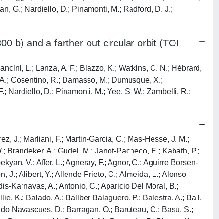
an, G.; Nardiello, D.; Pinamonti, M.; Radford, D. J.;
0 b) and a farther-out circular orbit (TOI-
ncini, L.; Lanza, A. F.; Biazzo, K.; Watkins, C. N.; Hébrard,
, K. A.; Cosentino, R.; Damasso, M.; Dumusque, X.;
F.; Nardiello, D.; Pinamonti, M.; Yee, S. W.; Zambelli, R.;
, J.; Mamonova, E.; Manchon, L.; Manjon, A.; Mann, A.; Mantovan, G.; Marafatto, L.; Marconi, M.; Mardling, R.; Marigo, P.; Marinoni, S.; Marques, R.; Marques, J. P.; Marrese, P. M.; Marshall, D.; Martinez Perales, S.; Mary, D.; Marzari, F.; Masana, E.; Mascher, A.; Mathis, S.; Mathur, S.; Martin Vodopivec, I.; Mattiuci Figueiredo, A. C.; Maxted, P. F. L.; Mazeh, T.; Mazevet, S.; Mazzei, F.; Mccormac, J.; Mcmillan, P.; Menou, L.; Merle, T.; Meru, F.; Mesa, D.; Messina, S.; Meszaros, S.; Meunier, N.; Meunier, J. -C.; Micela, G.; Michaelis, H.; Michel, E.; Michielsen, M.; Michtchenko, T.; Miglio, A.; Miguel, Y.; Milligan, D.; Mirouh, G.; Mitchell, M.; Moedas, N.; Molendini, F.; Molnar, L.; Mombarg, J.; Montalban, J.; Montalto, M.; Monteiro, M. J. P. F. G.; Montoro Sanchez, F.; Morales, J. C.; Morales-Calderon, M.; Morbidelli, A.; Mordasini, C.; Moreau, C.; Morel, T.; Morello, G.; Morin, J.; Mortier, A.; Mosser, B.; Mourard, D.; Mousis, O.; Moutou, C.; Mowlavi, N.; Moya, A.; Muehlmann, P.; Muirhead, P.; Munari, M.; Musella, I.; Mustill, A. J.; Nardetto, N.; Nardiello, D.; Narita, N.; Nascimbeni, V.; Nash, A.; Neiner, C.; Nelson, R. P.; Nettelmann, N.; Nicolini, G.; Nielsen, M.; Niemi, S. -M.; Noack, L.; Noels-Grotsch, A.; Noll, A.; Norazman, A.; Norton, A. J.; Nsamba, B.; Ofir, A.; Ogilvie, G.; Olander, T.; Olivetto, C.; Olofsson, G.; Ong, J.; Ortolani, S.; Oshagh, M.; Ottacher, H.; Ottensamer, R.; Ouazzani, R. -M.; Paardekooper, S. -J.; Pace, E.; Pajas, M.; Palacios, A.; Palandri, G.; Palle, E.; Paproth, C.; Parro, V.; Parviainen, H.; Pascual Granado, J.; Passegger, V. M.; Pastor-Morales, C.; Patzold, M.; Pedersen, M. G.; Pena Hidalgo, D.; Pepe, F.; Pereira, F.; Persson, C. M.; Pertenais, M.; Peter, G.; Petit, A. C.; Petit, P.; Pezzuto, S.; Pichierri, G.; Pietrinferni, A.; Pinheiro, F.; Pinsonneault, M.; Plachy, E.; Plasson, P.; Plez, B.; Poppenhaeger, K.; Poretti, E.; Portaluri, E.; Portell, J.; Porto De Mello, G. F.; Poyatos, J.; Pozuelos, F. J.; Prada Moroni, P. G.; Pricopi, D.; Prisinzano, L.; Quade, M.; Quirrenbach, A.; Rabanal Reina, J. A.; Rabello Soares, M. C.; Raimondo, G.; Rainer, M.; Ramon Rodon, J.; Ramon-Ballesta, A.; Ramos Zapata, G.; Ratz, S.; Rauterberg, C.; Redman, B.; Redmer, R.; Reese, D.; Regibo, S.; Reiners, A.; Reinhold, T.; Renie, C.; Ribas, I.; Ribeiro, S.; Ricciardi, T. P.; Rice, K.; Richard, O.; Riello, M.; Rieutord, M.; Ripepi, V.; Rixon, G.; Rockstein, S.; Rodon Ortiz, J. R.; Rodrigo Rodriguez, M. T.; Rodriguez Amor, A.; Rodriguez Diaz, L. F.; Rodriguez Garcia, J. P.; Rodriguez-Gomez, J.; Roehlly, Y.; Roig, F.; Rojas-Ayala, B.; Rolf, T.; Rorsted, J. L.; Rosado, H.; Rosotti, G.; Roth, O.; Roth, M.; Rousseau, A.; Roxburgh, I.; Roy, F.; Royer, P.; Ruane, K.; Rufini Mastropasqua, S.; Ruiz De Galarreta, C.; Russi, A.; Saar, S.; Saillenfest, M.; Salaris, M.; Salmon, S.; Saltas, I.; Samadi, R.; Samadi, A.; Samra, D.; Sanches Da Silva, T.; Sanchez Carrasco, M. A.; Santerne, A.; Santiago Pe, A.; Santoli, F.; Santos, A. R. G.; Sanz Mesa, R.; Sarro, L. M.; Scandariato, G.; Schafer, M.; Schlafly, E.; Schmider, F. -X