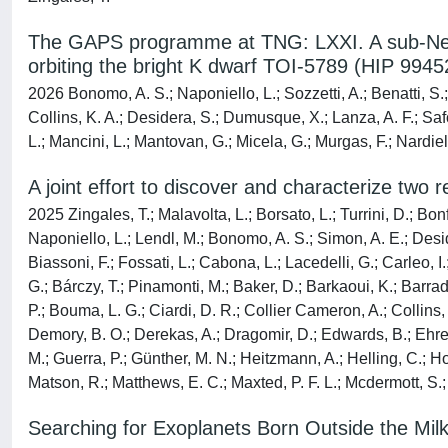
The GAPS programme at TNG: LXXI. A sub-Neptun
orbiting the bright K dwarf TOI-5789 (HIP 9945
2026 Bonomo, A. S.; Naponiello, L.; Sozzetti, A.; Benatti, S.;
Collins, K. A.; Desidera, S.; Dumusque, X.; Lanza, A. F.; Safon
L.; Mancini, L.; Mantovan, G.; Micela, G.; Murgas, F.; Nardiel
A joint effort to discover and characterize 
2025 Zingales, T.; Malavolta, L.; Borsato, L.; Turrini, D.; Bon
Naponiello, L.; Lendl, M.; Bonomo, A. S.; Simon, A. E.; Desider
Biassoni, F.; Fossati, L.; Cabona, L.; Lacedelli, G.; Carleo, 
G.; Bárczy, T.; Pinamonti, M.; Baker, D.; Barkaoui, K.; Barr
P.; Bouma, L. G.; Ciardi, D. R.; Collier Cameron, A.; Collins,
Demory, B. O.; Derekas, A.; Dragomir, D.; Edwards, B.; Ehrenre
M.; Guerra, P.; Günther, M. N.; Heitzmann, A.; Helling, C.; How
Matson, R.; Matthews, E. C.; Maxted, P. F. L.; Mcdermott, S.;
Searching for Exoplanets Born Outside the 