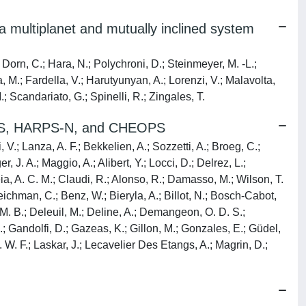
 multiplanet and mutually inclined system
 Dorn, C.; Hara, N.; Polychroni, D.; Steinmeyer, M. -L.;
a, M.; Fardella, V.; Harutyunyan, A.; Lorenzi, V.; Malavolta,
; Scandariato, G.; Spinelli, R.; Zingales, T.
 TESS, HARPS-N, and CHEOPS
 V.; Lanza, A. F.; Bekkelien, A.; Sozzetti, A.; Broeg, C.;
 J. A.; Maggio, A.; Alibert, Y.; Locci, D.; Delrez, L.;
eia, A. C. M.; Claudi, R.; Alonso, R.; Damasso, M.; Wilson, T.
ichman, C.; Benz, W.; Bieryla, A.; Billot, N.; Bosch-Cabot,
, M. B.; Deleuil, M.; Deline, A.; Demangeon, O. D. S.;
A.; Gandolfi, D.; Gazeas, K.; Gillon, M.; Gonzales, E.; Güdel,
K. W. F.; Laskar, J.; Lecavelier Des Etangs, A.; Magrin, D.;