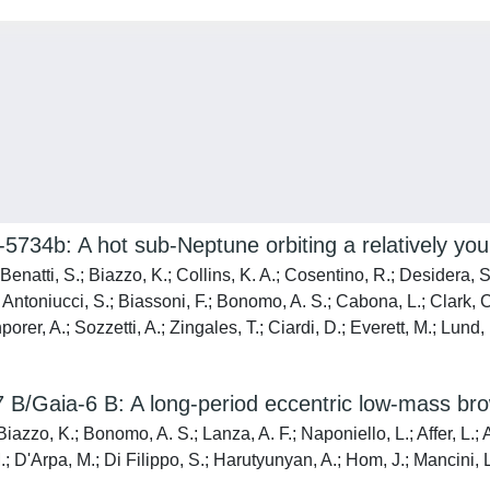
4b: A hot sub-Neptune orbiting a relatively young
enatti, S.; Biazzo, K.; Collins, K. A.; Cosentino, R.; Desidera, S
; Antoniucci, S.; Biassoni, F.; Bonomo, A. S.; Cabona, L.; Clark, C
rer, A.; Sozzetti, A.; Zingales, T.; Ciardi, D.; Everett, M.; Lund, 
ia-6 B: A long-period eccentric low-mass brown 
azzo, K.; Bonomo, A. S.; Lanza, A. F.; Naponiello, L.; Affer, L.; A
 D'Arpa, M.; Di Filippo, S.; Harutyunyan, A.; Hom, J.; Mancini, L