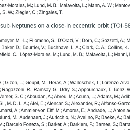
López-Morales, M.; Lund, M. B.; Malavolta, L.; Mann, A. W.; Mantov
 S. W.; Ziegler, C.; Zingales, T.
sub-Neptunes on a close-in eccentric orbit (TOI-580
yer, M. -L.; Filomeno, S.; D'Orazi, V.; Dorn, C.; Sozzetti, A.; Ma
.; Baker, D.; Bourrier, V.; Buchhave, L. A.; Clark, C. A.; Collins
lefield, C.; López-Morales, M.; Lund, M. B.; Malavolta, L.; Manni, 
n, L.; Deeg, H.; Degl'Innocenti, S.; Deheuvels, S.; Del Burgo, C.; Del Sordo, F.; Delgado-Mena, E.; Demangeon, O.; Denk, T.; Derekas, A.; Desert, J. -M.; Desidera, S.; Dexet, M.; Di Criscienzo, M.; Di Giorgio, A. M.; Di Mauro, M. P.; Diaz Rial, F. J.; Diaz-Garcia, J. -J.; Dima, M.; Dinuzzi, G.; Dionatos, O.; Distefano, E.; Do Nascimento Jr, J. -D.; Domingo, A.; D'Orazi, V.; Dorn, C.; Doyle, L.; Duarte, E.; Ducellier, F.; Dumaye, L.; Dumusque, X.; Dupret, M. -A.; Eggenberger, P.; Ehrenreich, D.; Eigmuller, P.; Eising, J.; Emilio, M.; Eriksson, K.; Ermocida, M.; Escate Giribaldi, R. I.; Eschen, Y.; Espinosa Yanez, L.; Estrela, I.; Evans, D. W.; Fabbian, D.; Fabrizio, M.; Faria, J. P.; Farina, M.; Farinato, J.; Feliz, D.; Feltzing, S.; Fenouillet, T.; Fernandez, M.; Ferrari, L.; Ferraz-Mello, S.; Fialho, F.; Fienga, A.; Figueira, P.; Fiori, L.; Flaccomio, E.; Focardi, M.; Foley, S.; Fontignie, J.; Ford, D.; Fornazier, K.; Forveille, T.; Fossati, L.; Franca, R. D. M.; Franco Da Silva, L.; Frasca, A.; Fridlund, M.; Furlan, M.; Gabler, S. -M.; Gaido, M.; Gallagher, A.; Gallego Sempere, P. I.; Galli, E.; Garcia, R. A.; Garcia Hernandez, A.; Garcia Munoz, A.; Garcia-Vazquez, H.; Garrido Haba, R.; Gaulme, P.; Gauthier, N.; Gehan, C.; Gent, M.; Georgieva, I.; Ghigo, M.; Giana, E.; Gill, S.; Girardi, L.; Giuliatti Winter, S.; Giusi, G.; Gomes Da Silva, J.; Gomez Zazo, L. J.; Gomez-Lopez, J. M.; Gonzalez Hernandez, J. I.; Gonzalez Murillo, K.; Gonzalo Melchor, A.; Gorius, N.; Gouel, P. -V.; Goulty, D.; Granata, V.; Grenfell, J. L.; Griessbach, D.; Grolleau, E.; Grouffal, S.; Grziwa, S.; Guarcello, M. G.; Gueguen, L.; Guenther, E. W.; Guilhem, T.; Guillerot, L.; Guillot, T.; Guiot, P.; Guterman, P.; Gutierrez, A.; Gutierrez-Canales, F.; Hagelberg, J.; Haldemann, J.; Hall, C.; Handberg, R.; Harrison, I.; Harrison, D. L.; Hasiba, J.; Haswell, C. A.; Hatalova, P.; Hatzes, A.; Haywood, R.; Hebrard, G.; Heckes, F.; Heiter, U.; Hekker, S.; Heller, R.; Helling, C.; Helminiak, K.; Hemsley, S.; Heng, K.; Herbst, K.; Hermans, A.; Hermes, J. J.; Hidalgo Torres, N.; Hinkel, N.; Hobbs, D.; Hodgkin, S.; Hofmann, K.; Hojjatpanah, S.; Houdek, G.; Huber, D.; Huesler, J.; Hui-Bon-Hoa, A.; Huygen, R.; Huynh, D. -D.; Iro, N.; Irwin, J.; Irwin, M.; Izidoro, A.; Jacquinod, S.; Jannsen, N. E.; Janson, M.; Jeszenszky, H.; Jiang, C.; Jimenez Mancebo, A. J.; Jofre, P.; Johansen, A.; Johnston, C.; Jones, G.; Kallinger, T.; Kalman, S.; Kanitz, T.; Karjalainen, M.; Karjalainen, R.; Karoff, C.; Kawaler, S.; Kawata, D.; Keereman, A.; Keiderling, D.; Kennedy, T.; Kenworthy, M.; Kerschbaum, F.; Kidger, M.; Kiefer, F.; Kintziger, C.; Kislyakova, K.; Kiss, L.; Klagyivik, P.; Klahr, H.; Klevas, J.; Kochukhov, O.; Kohler, U.; Kolb, U.; Koncz, A.; Korth, J.; Kostogryz, N.; Kovacs, G.; Kovacs, J.; Kozhura, O.; Krivova, N.; Kucinskas, A.; Kuhlemann, I.; Kupka, F.; Laauwen, W.; Labiano, A.; Lagarde, N.; Laget, P.; Laky, G.; Lam, K. W. F.; Lambrechts, M.; Lammer, H.; Lanza, A. F.; Lanzafame, A.; Lares Martiz, M.; Laskar, J.; Latter, H.; Lavanant, T.; Lawrenson, A.; Lazzoni, C.; Lebre, A.; Lebreton, Y.; Lecavelier Des Etangs, A.; Lee, K.; Leinhardt, Z.; Leleu, A.; Lendl, M.; Leto, G.; Levillain, Y.; Libert, A. -S.; Lichtenberg, T.; Ligi, R.; Lignieres, F.; Lillo-Box, J.; Linsky, J.; Liu, J. S.; Loidolt, D.; Longval, Y.; Lopes, I.; Lorenzani, A.; Ludwig, H. -G.; Lund, M.; Lundkvist, M. S.; Luri, X.; Maceroni, C.; Madden, S.; Madhusudhan, N.; Maggio, A.; Magliano, C.; Magrin, D.; Mahy, L.; Maibaum, O.; Malac-Allain, L.; Malapert, J. -C.; Malavolta, L.; Maldonado