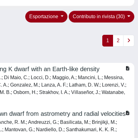
Esportazione
Contributo in rivista (30)
1
2
 K dwarf with an Earth-like density
.; Di Maio, C.; Locci, D.; Maggio, A.; Mancini, L.; Messina,
. A.; Gonzalez, M.; Lanza, A. F.; Latham, D. W.; Lorenzi, V.;
M. B.; Osborn, H.; Strakhov, I. A.; Villaseñor, J.; Watanabe,
dwarf from astrometry and radial velocities
nche, R. M.; Andreuzzi, G.; Basilicata, M.; Brinjikji, M.;
.; Mantovan, G.; Nardiello, D.; Santhakumari, K. K. R.;