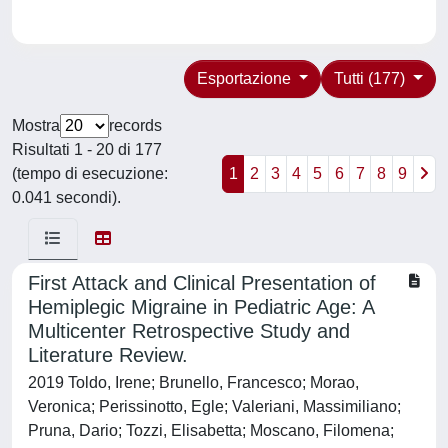
Esportazione
Tutti (177)
Mostra
records
Risultati 1 - 20 di 177
(tempo di esecuzione:
1
2
3
4
5
6
7
8
9
0.041 secondi).
First Attack and Clinical Presentation of
Hemiplegic Migraine in Pediatric Age: A
Multicenter Retrospective Study and
Literature Review.
2019 Toldo, Irene; Brunello, Francesco; Morao,
Veronica; Perissinotto, Egle; Valeriani, Massimiliano;
Pruna, Dario; Tozzi, Elisabetta; Moscano, Filomena;