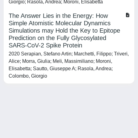
Giorgio; Rasola, Andrea; Moroni, Elisabetta
The Answer Lies in the Energy: How
Simple Atomistic Molecular Dynamics
Simulations may Hold the Key to Epitope
Prediction on the Fully Glycosylated
SARS-CoV-2 Spike Protein
2020 Serapian, Stefano Artin; Marchetti, Filippo; Triveri,
Alice; Morra, Giulia; Meli, Massimiliano; Moroni,
Elisabetta; Sautto, Giuseppe A; Rasola, Andrea;
Colombo, Giorgio
Powered by
IRIS
-
about IRIS
-
Utilizzo dei cookie
-
Privacy
Copyright © 2026