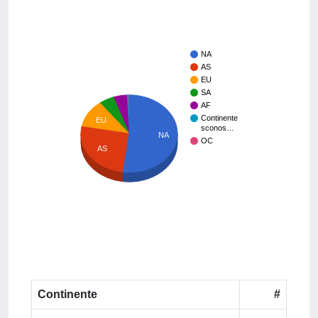
NA
AS
EU
SA
AF
Continente
EU
sconos…
NA
OC
AS
Continente
#