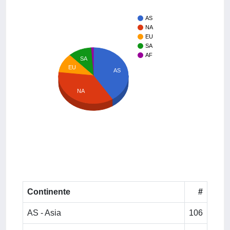
AS
NA
EU
SA
AF
SA
EU
AS
NA
Continente
#
AS - Asia
106