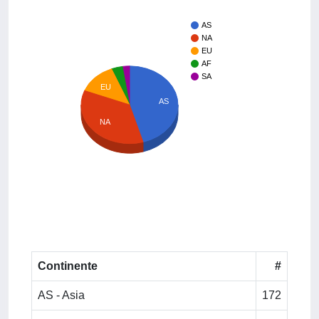
AS
NA
EU
AF
SA
EU
AS
NA
Continente
#
AS - Asia
172