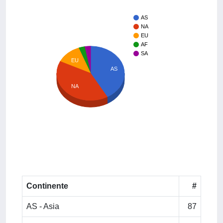
AS
NA
EU
AF
SA
EU
AS
NA
Continente
#
AS - Asia
87