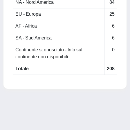
NA - Nord America
84
EU - Europa
25
AF - Africa
6
SA - Sud America
6
Continente sconosciuto - Info sul
0
continente non disponibili
Totale
208
Powered by
IRIS
-
about IRIS
-