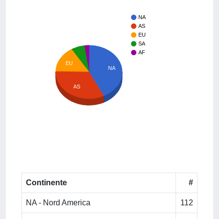
NA
AS
EU
SA
AF
EU
NA
AS
Continente
#
NA - Nord America
112