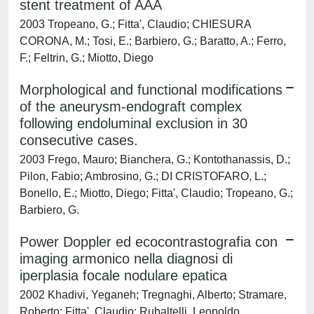
stent treatment of AAA
2003 Tropeano, G.; Fitta', Claudio; CHIESURA
CORONA, M.; Tosi, E.; Barbiero, G.; Baratto, A.; Ferro,
F.; Feltrin, G.; Miotto, Diego
Morphological and functional modifications
of the aneurysm-endograft complex
following endoluminal exclusion in 30
consecutive cases.
2003 Frego, Mauro; Bianchera, G.; Kontothanassis, D.;
Pilon, Fabio; Ambrosino, G.; DI CRISTOFARO, L.;
Bonello, E.; Miotto, Diego; Fitta', Claudio; Tropeano, G.;
Barbiero, G.
Power Doppler ed ecocontrastografia con
imaging armonico nella diagnosi di
iperplasia focale nodulare epatica
2002 Khadivi, Yeganeh; Tregnaghi, Alberto; Stramare,
Roberto; Fitta', Claudio; Rubaltelli, Leopoldo