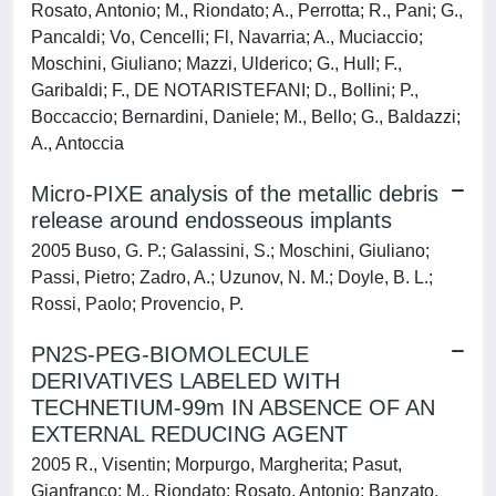
Rosato, Antonio; M., Riondato; A., Perrotta; R., Pani; G.,
Pancaldi; Vo, Cencelli; Fl, Navarria; A., Muciaccio;
Moschini, Giuliano; Mazzi, Ulderico; G., Hull; F.,
Garibaldi; F., DE NOTARISTEFANI; D., Bollini; P.,
Boccaccio; Bernardini, Daniele; M., Bello; G., Baldazzi;
A., Antoccia
Micro-PIXE analysis of the metallic debris
release around endosseous implants
2005 Buso, G. P.; Galassini, S.; Moschini, Giuliano;
Passi, Pietro; Zadro, A.; Uzunov, N. M.; Doyle, B. L.;
Rossi, Paolo; Provencio, P.
PN2S-PEG-BIOMOLECULE
DERIVATIVES LABELED WITH
TECHNETIUM-99m IN ABSENCE OF AN
EXTERNAL REDUCING AGENT
2005 R., Visentin; Morpurgo, Margherita; Pasut,
Gianfranco; M., Riondato; Rosato, Antonio; Banzato,