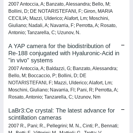
2007 Antoccia, A; Banzato, Alessandra; Bello, M;
Bollini, D; DE NOTARISTEFANI, F; Giron, MARIA
CECILIA; Mazzi, Ulderico; Alafort, Lm; Moschini,
Giuliano; Nadali, A; Navarria, F; Perrotta, A; Rosato,
Antonio; Tanzarella, C; Uzunov, N.
A YAP camera for the biodistribution of
Re-188 conjugated with Hyaluronic-Acid in
"in vivo" systems
2007 Antoccia, A; Baldazzi, G; Banzato, Alessandra;
Bello, M; Boccaccio, P; Bollini, D; DE
NOTARISTEFANI, F; Mazzi, Ulderico; Alafort, Lm;
Moschini, Giuliano; Navarria, Fl; Pani, R; Perrotta, A;
Rosato, Antonio; Tanzarella, C; Uzunov, Nm
LaBr3:Ce crystal: The latest advance for
scintillation cameras
2007 R., Pani; R., Pellegrini; M. N., Cinti; P., Bennati;
M., Betti; F., Vittorini; M., Mattioli; G., Trotta; V.,