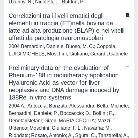
Uzunov, N.; Nicoletti, L.; Boldrin, P.
Correlazioni tra i livelli ematici degli
elementi in traccia (ET)nella bovina da
latte ad alta produzione (BLAP) e nei vitelli
affetti da patologie neuromuscolari
2004 Bernardini, Daniele; Buoso, M. C.; Coppola,
LUIGI MICHELE; Moschini, Giuliano; Gerardi, Gabriele
Preliminary data on the evaluation of
Rhenium-188 in radiotherapy application
Hyaluronic Acid as vector for liver
neoplasies and DNA damage induced by
188Re in vitro systems
2004 A., Antoccia; Banzato, Alessandra; Bello, Michele;
Bernardini, Daniele; P., Boccaccio; D., Bollini; F.,
Denotaristefani; Giron, MARIA CECILIA; Mazzi,
Ulderico; Moschini, Giuliano; F. L., Navarria; M.,
Riondato; Rosato, Antonio; A., Sgura; C., Tanzarella; A.,