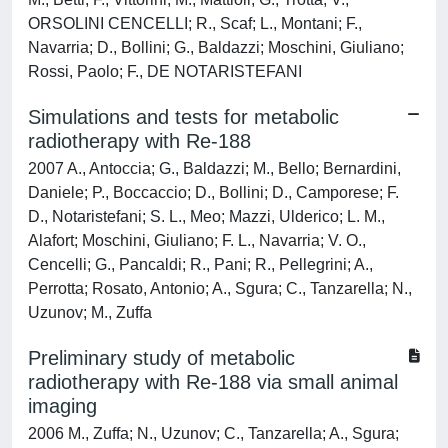
ORSOLINI CENCELLI; R., Scaf; L., Montani; F.,
Navarria; D., Bollini; G., Baldazzi; Moschini, Giuliano;
Rossi, Paolo; F., DE NOTARISTEFANI
Simulations and tests for metabolic
radiotherapy with Re-188
2007 A., Antoccia; G., Baldazzi; M., Bello; Bernardini,
Daniele; P., Boccaccio; D., Bollini; D., Camporese; F.
D., Notaristefani; S. L., Meo; Mazzi, Ulderico; L. M.,
Alafort; Moschini, Giuliano; F. L., Navarria; V. O.,
Cencelli; G., Pancaldi; R., Pani; R., Pellegrini; A.,
Perrotta; Rosato, Antonio; A., Sgura; C., Tanzarella; N.,
Uzunov; M., Zuffa
Preliminary study of metabolic
radiotherapy with Re-188 via small animal
imaging
2006 M., Zuffa; N., Uzunov; C., Tanzarella; A., Sgura;