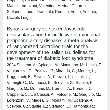
Marco; Lorenzoni, Valentina; Medea, Gerardo;
Stefanon, Laura; Tramonta, Rodolfo; Volpe, Antonio;
Uccioli, Luigi
Bypass surgery versus endovascular
revascularization for occlusive infrainguinal
peripheral artery disease: a meta-analysis
of randomized controlled trials for the
development of the Italian Guidelines for
the treatment of diabetic foot syndrome
2024 Scatena, A.; Apicella, M.; Mantuano, M.; Liistro, F.;
Ventoruzzo, G.; Petruzzi, P.; Miranda, C.; Monge, L.;
Ragghianti, B.; Silverii, A.; Ferraro, I.; Uccioli, L.;
Vermigli, C.; Mannucci, E.; Scevola, G.; Stabile, E.;
Gargiulo, M.; Monami, M.; Bernetti, A.; Bordieri, C.;
Cappella, C.; De Cassai, A.; Falcone, M.; Gargiulo, M.;
Lorenzoni, V.; Medea, G.; Monami, M.; Scatena, A.;
Scevola, G.; Stabile, E.; Stefanon, L.; Tramonta, R.;