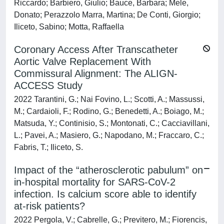
Riccardo; Barbiero, Giulio; Bauce, Barbara; Mele,
Donato; Perazzolo Marra, Martina; De Conti, Giorgio;
Iliceto, Sabino; Motta, Raffaella
Coronary Access After Transcatheter
Aortic Valve Replacement With
Commissural Alignment: The ALIGN-
ACCESS Study
2022 Tarantini, G.; Nai Fovino, L.; Scotti, A.; Massussi,
M.; Cardaioli, F.; Rodino, G.; Benedetti, A.; Boiago, M.;
Matsuda, Y.; Continisio, S.; Montonati, C.; Cacciavillani,
L.; Pavei, A.; Masiero, G.; Napodano, M.; Fraccaro, C.;
Fabris, T.; Iliceto, S.
Impact of the “atherosclerotic pabulum” on
in-hospital mortality for SARS-CoV-2
infection. Is calcium score able to identify
at-risk patients?
2022 Pergola, V.; Cabrelle, G.; Previtero, M.; Fiorencis,