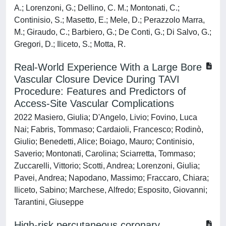
A.; Lorenzoni, G.; Dellino, C. M.; Montonati, C.;
Continisio, S.; Masetto, E.; Mele, D.; Perazzolo Marra,
M.; Giraudo, C.; Barbiero, G.; De Conti, G.; Di Salvo, G.;
Gregori, D.; Iliceto, S.; Motta, R.
Real-World Experience With a Large Bore
Vascular Closure Device During TAVI
Procedure: Features and Predictors of
Access-Site Vascular Complications
2022 Masiero, Giulia; D'Angelo, Livio; Fovino, Luca
Nai; Fabris, Tommaso; Cardaioli, Francesco; Rodinò,
Giulio; Benedetti, Alice; Boiago, Mauro; Continisio,
Saverio; Montonati, Carolina; Sciarretta, Tommaso;
Zuccarelli, Vittorio; Scotti, Andrea; Lorenzoni, Giulia;
Pavei, Andrea; Napodano, Massimo; Fraccaro, Chiara;
Iliceto, Sabino; Marchese, Alfredo; Esposito, Giovanni;
Tarantini, Giuseppe
High-risk percutaneous coronary