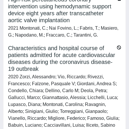
intervention using hemodynamic support
device eight years after transcatheter
aortic valve implantation
2021 Montonati, C.; Nai Fovino, L.; Fabris, T.; Masiero,
G.; Napodano, M.; Fraccaro, C.; Tarantini, G.
Characteristics and hospital course of
patients admitted for acute cardiovascular
diseases during the coronavirus disease-
19 outbreak
2020 Zorzi, Alessandro; Vio, Riccardo; Rivezzi,
Francesco; Falzone, Pasquale V; Giordani, Andrea S;
Condello, Chiara; Dellino, Carlo M; Deola, Petra;
Gallucci, Marco; Giannattasio, Alessia; Licchelli, Luca;
Lupasco, Diana; Montonati, Carolina; Ravagnin,
Alberto; Sinigiani, Giulio; Torreggiani, Gianpaolo;
Vianello, Riccardo; Migliore, Federico; Famoso, Giulia;
Babuin, Luciano; Cacciavillani, Luisa; Iliceto, Sabino