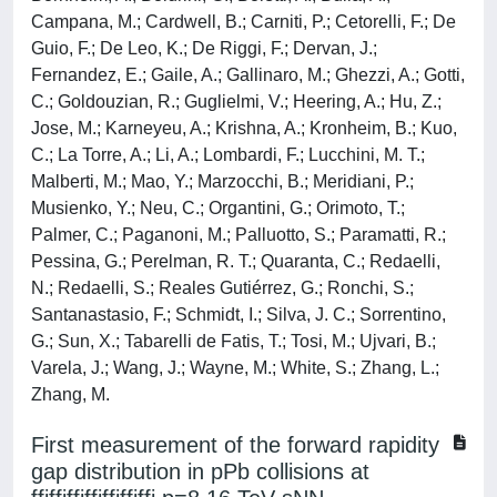
Campana, M.; Cardwell, B.; Carniti, P.; Cetorelli, F.; De
Guio, F.; De Leo, K.; De Riggi, F.; Dervan, J.;
Fernandez, E.; Gaile, A.; Gallinaro, M.; Ghezzi, A.; Gotti,
C.; Goldouzian, R.; Guglielmi, V.; Heering, A.; Hu, Z.;
Jose, M.; Karneyeu, A.; Krishna, A.; Kronheim, B.; Kuo,
C.; La Torre, A.; Li, A.; Lombardi, F.; Lucchini, M. T.;
Malberti, M.; Mao, Y.; Marzocchi, B.; Meridiani, P.;
Musienko, Y.; Neu, C.; Organtini, G.; Orimoto, T.;
Palmer, C.; Paganoni, M.; Palluotto, S.; Paramatti, R.;
Pessina, G.; Perelman, R. T.; Quaranta, C.; Redaelli,
N.; Redaelli, S.; Reales Gutiérrez, G.; Ronchi, S.;
Santanastasio, F.; Schmidt, I.; Silva, J. C.; Sorrentino,
G.; Sun, X.; Tabarelli de Fatis, T.; Tosi, M.; Ujvari, B.;
Varela, J.; Wang, J.; Wayne, M.; White, S.; Zhang, L.;
Zhang, M.
First measurement of the forward rapidity
gap distribution in pPb collisions at