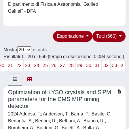
Dipartimento di Fisica e Astronomia "Galileo
Galilei" - DFA
Esportazione
Tutti (660)
Mostra
records
Risultati 1 - 20 di 660 (tempo di esecuzione: 0.084 secondi).
20
21
22
23
24
25
26
27
28
29
30
31
32
33
Optimization of LYSO crystals and SiPM
parameters for the CMS MIP timing
detector
2024 Addesa, F.; Anderson, T.; Barria, P.; Basile, C.;
Benaglia, A.; Bertoni, R.; Bethani, A.; Bianco, R.;
Bornheim, A.; Boldrini, G.; Boletti, A.; Bulla, A.;