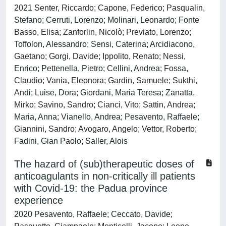
2021 Senter, Riccardo; Capone, Federico; Pasqualin,
Stefano; Cerruti, Lorenzo; Molinari, Leonardo; Fonte
Basso, Elisa; Zanforlin, Nicolò; Previato, Lorenzo;
Toffolon, Alessandro; Sensi, Caterina; Arcidiacono,
Gaetano; Gorgi, Davide; Ippolito, Renato; Nessi,
Enrico; Pettenella, Pietro; Cellini, Andrea; Fossa,
Claudio; Vania, Eleonora; Gardin, Samuele; Sukthi,
Andi; Luise, Dora; Giordani, Maria Teresa; Zanatta,
Mirko; Savino, Sandro; Cianci, Vito; Sattin, Andrea;
Maria, Anna; Vianello, Andrea; Pesavento, Raffaele;
Giannini, Sandro; Avogaro, Angelo; Vettor, Roberto;
Fadini, Gian Paolo; Saller, Alois
The hazard of (sub)therapeutic doses of
anticoagulants in non-critically ill patients
with Covid-19: the Padua province
experience
2020 Pesavento, Raffaele; Ceccato, Davide;