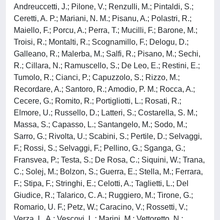
Andreuccetti, J.; Pilone, V.; Renzulli, M.; Pintaldi, S.;
Ceretti, A. P.; Mariani, N. M.; Pisanu, A.; Polastri, R.;
Maiello, F.; Porcu, A.; Perra, T.; Mucilli, F.; Barone, M.;
Troisi, R.; Montalti, R.; Scognamillo, F.; Delogu, D.;
Galleano, R.; Malerba, M.; Salfi, R.; Pisano, M.; Sechi,
R.; Cillara, N.; Ramuscello, S.; De Leo, E.; Restini, E.;
Tumolo, R.; Cianci, P.; Capuzzolo, S.; Rizzo, M.;
Recordare, A.; Santoro, R.; Amodio, P. M.; Rocca, A.;
Cecere, G.; Romito, R.; Portigliotti, L.; Rosati, R.;
Elmore, U.; Russello, D.; Latteri, S.; Costarella, S. M.;
Massa, S.; Capasso, L.; Santangelo, M.; Sodo, M.;
Sarro, G.; Rivolta, U.; Scabini, S.; Pertile, D.; Selvaggi,
F.; Rossi, S.; Selvaggi, F.; Pellino, G.; Sganga, G.;
Fransvea, P.; Testa, S.; De Rosa, C.; Siquini, W.; Trana,
C.; Solej, M.; Bolzon, S.; Guerra, E.; Stella, M.; Ferrara,
F.; Stipa, F.; Stringhi, E.; Celotti, A.; Taglietti, L.; Del
Giudice, R.; Talarico, C. A.; Ruggiero, M.; Tirone, G.;
Romario, U. F.; Petz, W.; Caracino, V.; Rossetti, V.;
Verza, L. A.; Vescovi, L.; Marini, M.; Vettoretto, N.;