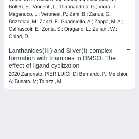
Botteri, E.; Vincenti, L.; Giannandrea, G.; Viora, T.;
Maganuco, L.; Veronesi, P.; Zani, B.; Zanus, G.;
Brizzolari, M.; Zanzi, F.; Guariniello, A.; Zappa, M. A.;
Galfrascoli, E.; Zonta, S.; Oragano, L.; Zuliani, W.;
Chiari, D.
Lanthanides(III) and Silver(I) complex
formation with triamines in DMSO: The
effect of ligand cyclization
2020 Zanonato, PIER LUIGI; Di Bernardo, P.; Melchior,
A; Busato, M; Tolazzi, M
Powered by
IRIS
-
about IRIS
-