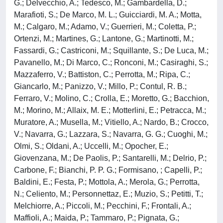
G.; Delvecchio, A.; Tedesco, M.; Gambardella, D.;
Marafioti, S.; De Marco, M. L.; Guicciardi, M. A.; Motta,
M.; Calgaro, M.; Adamo, V.; Guerrieri, M.; Coletta, P.;
Ortenzi, M.; Martines, G.; Lantone, G.; Martinotti, M.;
Fassardi, G.; Castriconi, M.; Squillante, S.; De Luca, M.;
Pavanello, M.; Di Marco, C.; Ronconi, M.; Casiraghi, S.;
Mazzaferro, V.; Battiston, C.; Perrotta, M.; Ripa, C.;
Giancarlo, M.; Panizzo, V.; Millo, P.; Contul, R. B.;
Ferraro, V.; Molino, C.; Crolla, E.; Moretto, G.; Bacchion,
M.; Morino, M.; Allaix, M. E.; Motterlini, E.; Petracca, M.;
Muratore, A.; Musella, M.; Vitiello, A.; Nardo, B.; Crocco,
V.; Navarra, G.; Lazzara, S.; Navarra, G. G.; Cuoghi, M.;
Olmi, S.; Oldani, A.; Uccelli, M.; Opocher, E.;
Giovenzana, M.; De Paolis, P.; Santarelli, M.; Delrio, P.;
Carbone, F.; Bianchi, P. P. G.; Formisano, ; Capelli, P.;
Baldini, E.; Festa, P.; Mottola, A.; Merola, G.; Perrotta,
N.; Celiento, M.; Personnettaz, E.; Muzio, S.; Petitti, T.;
Melchiorre, A.; Piccoli, M.; Pecchini, F.; Frontali, A.;
Maffioli, A.; Maida, P.; Tammaro, P.; Pignata, G.;