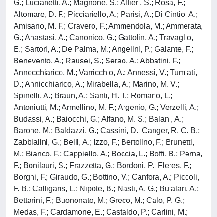
G.; Lucianetti, A.; Magnone, S.; Alfieri, S.; Rosa, F.;
Altomare, D. F.; Picciariello, A.; Parisi, A.; Di Cintio, A.;
Amisano, M. F.; Cravero, F.; Ammendola, M.; Ammerata,
G.; Anastasi, A.; Canonico, G.; Gattolin, A.; Travaglio,
E.; Sartori, A.; De Palma, M.; Angelini, P.; Galante, F.;
Benevento, A.; Rausei, S.; Serao, A.; Abbatini, F.;
Annecchiarico, M.; Varricchio, A.; Annessi, V.; Tumiati,
D.; Annicchiarico, A.; Mirabella, A.; Marino, M. V.;
Spinelli, A.; Braun, A.; Santi, H. T.; Romano, L.;
Antoniutti, M.; Armellino, M. F.; Argenio, G.; Verzelli, A.;
Budassi, A.; Baiocchi, G.; Alfano, M. S.; Balani, A.;
Barone, M.; Baldazzi, G.; Cassini, D.; Canger, R. C. B.;
Zabbialini, G.; Belli, A.; Izzo, F.; Bertolino, F.; Brunetti,
M.; Bianco, F.; Cappiello, A.; Boccia, L.; Boffi, B.; Perna,
F.; Bonilauri, S.; Frazzetta, G.; Bordoni, P.; Fleres, F.;
Borghi, F.; Giraudo, G.; Bottino, V.; Canfora, A.; Piccoli,
F. B.; Calligaris, L.; Nipote, B.; Nasti, A. G.; Bufalari, A.;
Bettarini, F.; Buononato, M.; Greco, M.; Calo, P. G.;
Medas, F.; Cardamone, E.; Castaldo, P.; Carlini, M.;