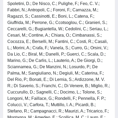
Spoletini, D.; De Nisco, C.; Pulighe, F.; Feo, C. V.;
Fabbri, N.; Antropoli, C.; Foroni, F.; Carnazza, M.;
Ragazzi, S.; Cassinotti, E.; Boni, L.; Catena, F.;
Giuffrida, M.; Perrone, G.; Ccotsoglou, C.; Granieri, S.;
Ceccarelli, G.; Bugiantella, W.; Cedolini, C.; Seriau, L.;
Cesari, M.; Contine, A.; Chiara, O.; Cimbanassi, S.;
Cocozza, E.; Berselli, M.; Fantini, C.; Costi, R.; Casali,
L.; Morini, A.; Crafa, F.; Vanela, S.; Curro, G.; Orsini, V.;
Da Lio, C.; Biral, M.; Danelli, P.; Guerci, C.; Scala, D.;
Marino, G.; De Carlis, L.; Lauterio, A.; De Giorgi, D.;
Sciannamea, G.; De Manzini, N.; Losurdo, P.; De
Palma, M.; Sangiuliano, N.; Degiuli, M.; Caterina, F.;
Del Rio, P.; Bonati, E.; Di Lernia, S.; Ardizzone, M. V.
R.; Di Saverio, S.; Franchi, C.; Di Venere, B.; Miglio, R.;
Cuccurullo, D.; Sagnelli, C.; Docimo, L.; Tolone, S.;
Longoni, M.; Faillace, G.; Rondelli, F.; Pennella, F. P.;
Colucci, V.; Carfora, T.; Muttillo, I. A.; Picardi, B.;
Stefano, R.; Campagnacci, R.; Maurizi, A.; Tricarico, F.;
Montagna, M.; Amedeo, E.; Scollica, M. C.; Lauro, E.;