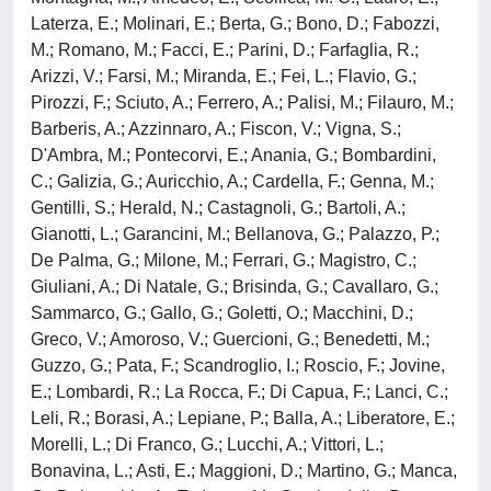
Laterza, E.; Molinari, E.; Berta, G.; Bono, D.; Fabozzi,
M.; Romano, M.; Facci, E.; Parini, D.; Farfaglia, R.;
Arizzi, V.; Farsi, M.; Miranda, E.; Fei, L.; Flavio, G.;
Pirozzi, F.; Sciuto, A.; Ferrero, A.; Palisi, M.; Filauro, M.;
Barberis, A.; Azzinnaro, A.; Fiscon, V.; Vigna, S.;
D'Ambra, M.; Pontecorvi, E.; Anania, G.; Bombardini,
C.; Galizia, G.; Auricchio, A.; Cardella, F.; Genna, M.;
Gentilli, S.; Herald, N.; Castagnoli, G.; Bartoli, A.;
Gianotti, L.; Garancini, M.; Bellanova, G.; Palazzo, P.;
De Palma, G.; Milone, M.; Ferrari, G.; Magistro, C.;
Giuliani, A.; Di Natale, G.; Brisinda, G.; Cavallaro, G.;
Sammarco, G.; Gallo, G.; Goletti, O.; Macchini, D.;
Greco, V.; Amoroso, V.; Guercioni, G.; Benedetti, M.;
Guzzo, G.; Pata, F.; Scandroglio, I.; Roscio, F.; Jovine,
E.; Lombardi, R.; La Rocca, F.; Di Capua, F.; Lanci, C.;
Leli, R.; Borasi, A.; Lepiane, P.; Balla, A.; Liberatore, E.;
Morelli, L.; Di Franco, G.; Lucchi, A.; Vittori, L.;
Bonavina, L.; Asti, E.; Maggioni, D.; Martino, G.; Manca,