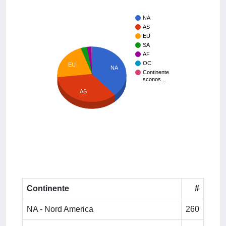
NA
AS
EU
SA
AF
OC
EU
NA
Continente
sconos…
AS
Continente
#
NA - Nord America
260