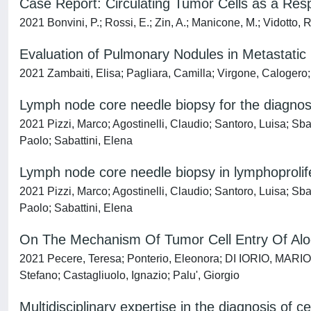
Case Report: Circulating Tumor Cells as a Res
2021 Bonvini, P.; Rossi, E.; Zin, A.; Manicone, M.; Vidotto, R
Evaluation of Pulmonary Nodules in Metastatic
2021 Zambaiti, Elisa; Pagliara, Camilla; Virgone, Caloger
Lymph node core needle biopsy for the diagnosis
2021 Pizzi, Marco; Agostinelli, Claudio; Santoro, Luisa; Sba
Paolo; Sabattini, Elena
Lymph node core needle biopsy in lymphoprolifer
2021 Pizzi, Marco; Agostinelli, Claudio; Santoro, Luisa; Sba
Paolo; Sabattini, Elena
On The Mechanism Of Tumor Cell Entry Of Alo
2021 Pecere, Teresa; Ponterio, Eleonora; DI IORIO, MARI
Stefano; Castagliuolo, Ignazio; Palu', Giorgio
Multidisciplinary expertise in the diagnosis of