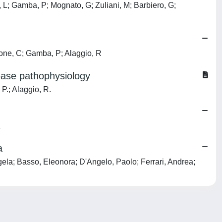
 L; Gamba, P; Mognato, G; Zuliani, M; Barbiero, G;
rgone, C; Gamba, P; Alaggio, R
sease pathophysiology
 P.; Alaggio, R.
a
a
ngela; Basso, Eleonora; D'Angelo, Paolo; Ferrari, Andrea;