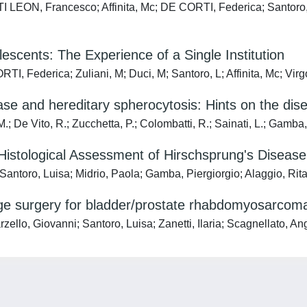
I LEON, Francesco; Affinita, Mc; DE CORTI, Federica; Santoro,
escents: The Experience of a Single Institution
RTI, Federica; Zuliani, M; Duci, M; Santoro, L; Affinita, Mc; Vi
sease and hereditary spherocytosis: Hints on the di
 M.; De Vito, R.; Zucchetta, P.; Colombatti, R.; Sainati, L.; Gamba,
e Histological Assessment of Hirschsprung's Disease
antoro, Luisa; Midrio, Paola; Gamba, Piergiorgio; Alaggio, Rit
vage surgery for bladder/prostate rhabdomyosarcom
zello, Giovanni; Santoro, Luisa; Zanetti, Ilaria; Scagnellato, A