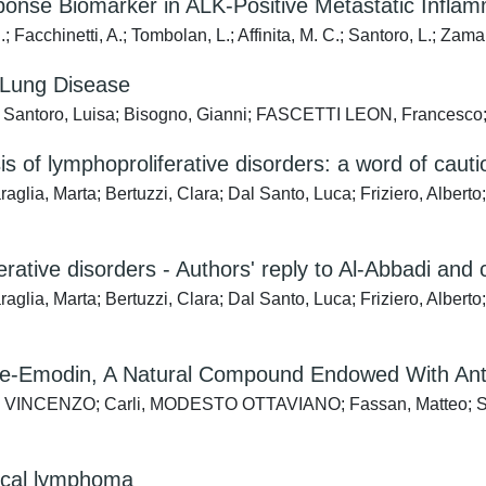
ponse Biomarker in ALK-Positive Metastatic Infla
.; Facchinetti, A.; Tombolan, L.; Affinita, M. C.; Santoro, L.; Zama
 Lung Disease
o; Santoro, Luisa; Bisogno, Gianni; FASCETTI LEON, Francesco;
 of lymphoproliferative disorders: a word of cauti
raglia, Marta; Bertuzzi, Clara; Dal Santo, Luca; Friziero, Albert
ative disorders - Authors' reply to Al-Abbadi and 
raglia, Marta; Bertuzzi, Clara; Dal Santo, Luca; Friziero, Albert
e-Emodin, A Natural Compound Endowed With Antic
O VINCENZO; Carli, MODESTO OTTAVIANO; Fassan, Matteo; Santo
 cecal lymphoma