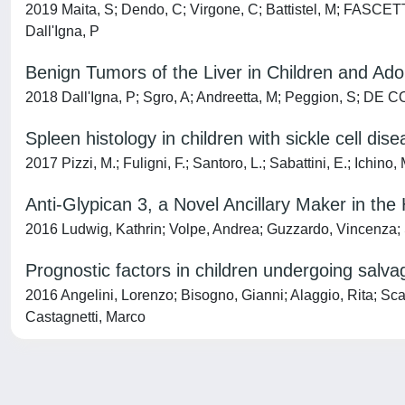
2019 Maita, S; Dendo, C; Virgone, C; Battistel, M; FASCETT
Dall'Igna, P
Benign Tumors of the Liver in Children and Adol
2018 Dall'Igna, P; Sgro, A; Andreetta, M; Peggion, S; DE CO
Spleen histology in children with sickle cell di
2017 Pizzi, M.; Fuligni, F.; Santoro, L.; Sabattini, E.; Ichino,
Anti-Glypican 3, a Novel Ancillary Maker in th
2016 Ludwig, Kathrin; Volpe, Andrea; Guzzardo, Vincenza; S
Prognostic factors in children undergoing sal
2016 Angelini, Lorenzo; Bisogno, Gianni; Alaggio, Rita; Scar
Castagnetti, Marco