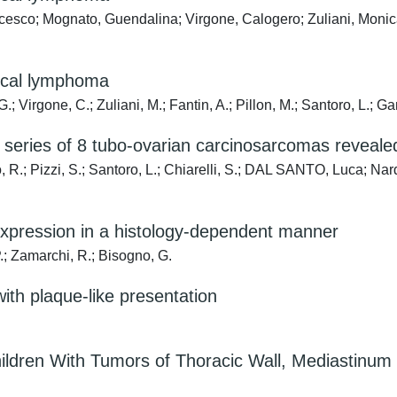
cesco; Mognato, Guendalina; Virgone, Calogero; Zuliani, Monica;
 cecal lymphoma
; Virgone, C.; Zuliani, M.; Fantin, A.; Pillon, M.; Santoro, L.; Ga
 series of 8 tubo-ovarian carcinosarcomas revealed
 R.; Pizzi, S.; Santoro, L.; Chiarelli, S.; DAL SANTO, Luca; Narde
xpression in a histology-dependent manner
P.; Zamarchi, R.; Bisogno, G.
with plaque-like presentation
ldren With Tumors of Thoracic Wall, Mediastinum 