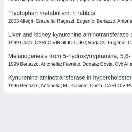
Tryptophan metabolism in rabbits
2003 Allegri, Graziella; Ragazzi, Eugenio; Bertazzo, Anto
Liver and kidney kynurenine aminotransferase act
1999 Costa, CARLO VIRGILIO LUIGI; Ragazzi, Eugenio; Caparr
Melanogenesis from 5-hydroxytryptamine, 5,6- a
1999 Bertazzo, Antonella; Favretto, Donata; Costa, Cvl; Allegr
Kynurenine aminotransferase in hypercholester
1996 Bertazzo, Antonella; M., Biasiolo; Costa, CARLO VIRGI
Powered by
IRIS
-
about IRIS
-
Utilizzo dei cookie
-