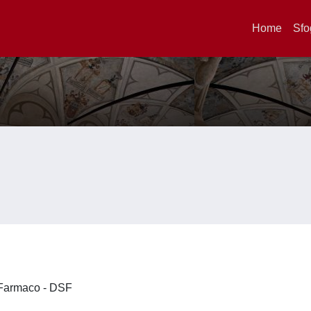
Home
Sfo
l Farmaco - DSF