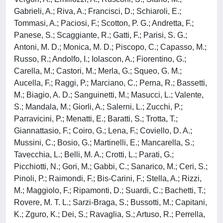
Gabrieli, A.; Riva, A.; Francisci, D.; Schiaroli, E.;
Tommasi, A.; Paciosi, F.; Scotton, P. G.; Andretta, F.;
Panese, S.; Scaggiante, R.; Gatti, F.; Parisi, S. G.;
Antoni, M. D.; Monica, M. D.; Piscopo, C.; Capasso, M.;
Russo, R.; Andolfo, I.; Iolascon, A.; Fiorentino, G.;
Carella, M.; Castori, M.; Merla, G.; Squeo, G. M.;
Aucella, F.; Raggi, P.; Marciano, C.; Perna, R.; Bassetti,
M.; Biagio, A. D.; Sanguinetti, M.; Masucci, L.; Valente,
S.; Mandala, M.; Giorli, A.; Salerni, L.; Zucchi, P.;
Parravicini, P.; Menatti, E.; Baratti, S.; Trotta, T.;
Giannattasio, F.; Coiro, G.; Lena, F.; Coviello, D. A.;
Mussini, C.; Bosio, G.; Martinelli, E.; Mancarella, S.;
Tavecchia, L.; Belli, M. A.; Crotti, L.; Parati, G.;
Picchiotti, N.; Gori, M.; Gabbi, C.; Sanarico, M.; Ceri, S.;
Pinoli, P.; Raimondi, F.; Bis-Carini, F.; Stella, A.; Rizzi,
M.; Maggiolo, F.; Ripamonti, D.; Suardi, C.; Bachetti, T.;
Rovere, M. T. L.; Sarzi-Braga, S.; Bussotti, M.; Capitani,
K.; Zguro, K.; Dei, S.; Ravaglia, S.; Artuso, R.; Perrella,