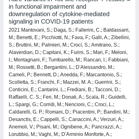
in functional impairment and
downregulation of cytokine-mediated
signaling in COVID-19 patients
2021 Mantovani, S.; Daga, S.; Fallerini, C.; Baldassarri,
M.; Benetti, E.; Picchiotti, N.; Fava, F.; Galli, A.; Zibellini,
S.; Bruttini, M.; Palmieri, M.; Croci, S.; Amitrano, S.;
Alaverdian, D.; Capitani, K.; Furini, S.; Mari, F.; Meloni,
I.; Montagnani, F.; Tumbarello, M.; Rancan, I.; Fabbiani,
M.; Rossetti, B.; Bergantini, L.; D'Alessandro, M.;
Cameli, P.; Bennett, D.; Anedda, F.; Marcantonio, S.;
Scolletta, S.; Franchi, F.; Mazzei, M. A.; Guerrini, S.;
Conticini, E.; Cantarini, L.; Frediani, B.; Tacconi, D.;
Raffaelli, C. S.; Feri, M.; Donati, A.; Scala, R.; Guidelli,
L.; Spargi, G.; Corridi, M.; Nencioni, C.; Croci, L.;
Caldarelli, G. P.; Romani, D.; Piacentini, P.; Bandini, M.;
Desanctis, E.; Cappelli, S.; Canaccini, A.; Verzuri, A.;
Anemoli, V.; Pisani, M.; Ognibene, A.; Pancrazzi, A.;
Lorubbio, M.; Vaghi, M.; D'Arminio Monforte, A.;