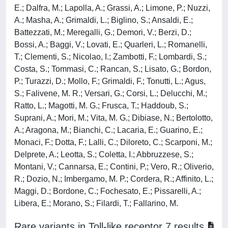
E.; Dalfra, M.; Lapolla, A.; Grassi, A.; Limone, P.; Nuzzi,
A.; Masha, A.; Grimaldi, L.; Biglino, S.; Ansaldi, E.;
Battezzati, M.; Meregalli, G.; Demori, V.; Berzi, D.;
Bossi, A.; Baggi, V.; Lovati, E.; Quarleri, L.; Romanelli,
T.; Clementi, S.; Nicolao, I.; Zambotti, F.; Lombardi, S.;
Costa, S.; Tommasi, C.; Rancan, S.; Lisato, G.; Bordon,
P.; Turazzi, D.; Mollo, F.; Grimaldi, F.; Tonutti, L.; Agus,
S.; Falivene, M. R.; Versari, G.; Corsi, L.; Delucchi, M.;
Ratto, L.; Magotti, M. G.; Frusca, T.; Haddoub, S.;
Suprani, A.; Mori, M.; Vita, M. G.; Dibiase, N.; Bertolotto,
A.; Aragona, M.; Bianchi, C.; Lacaria, E.; Guarino, E.;
Monaci, F.; Dotta, F.; Lalli, C.; Diloreto, C.; Scarponi, M.;
Delprete, A.; Leotta, S.; Coletta, I.; Abbruzzese, S.;
Montani, V.; Cannarsa, E.; Contini, P.; Vero, R.; Oliverio,
R.; Dozio, N.; Imbergamo, M. P.; Cordera, R.; Affinito, L.;
Maggi, D.; Bordone, C.; Fochesato, E.; Pissarelli, A.;
Libera, E.; Morano, S.; Filardi, T.; Fallarino, M.
Rare variants in Toll-like receptor 7 results