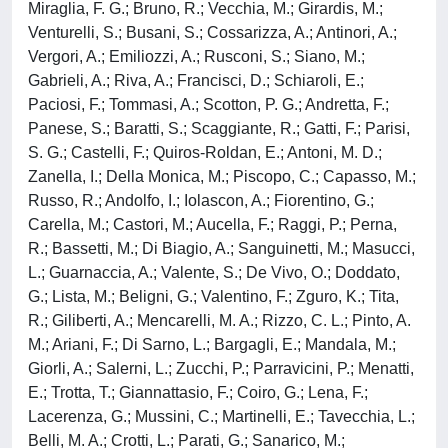
Miraglia, F. G.; Bruno, R.; Vecchia, M.; Girardis, M.;
Venturelli, S.; Busani, S.; Cossarizza, A.; Antinori, A.;
Vergori, A.; Emiliozzi, A.; Rusconi, S.; Siano, M.;
Gabrieli, A.; Riva, A.; Francisci, D.; Schiaroli, E.;
Paciosi, F.; Tommasi, A.; Scotton, P. G.; Andretta, F.;
Panese, S.; Baratti, S.; Scaggiante, R.; Gatti, F.; Parisi,
S. G.; Castelli, F.; Quiros-Roldan, E.; Antoni, M. D.;
Zanella, I.; Della Monica, M.; Piscopo, C.; Capasso, M.;
Russo, R.; Andolfo, I.; Iolascon, A.; Fiorentino, G.;
Carella, M.; Castori, M.; Aucella, F.; Raggi, P.; Perna,
R.; Bassetti, M.; Di Biagio, A.; Sanguinetti, M.; Masucci,
L.; Guarnaccia, A.; Valente, S.; De Vivo, O.; Doddato,
G.; Lista, M.; Beligni, G.; Valentino, F.; Zguro, K.; Tita,
R.; Giliberti, A.; Mencarelli, M. A.; Rizzo, C. L.; Pinto, A.
M.; Ariani, F.; Di Sarno, L.; Bargagli, E.; Mandala, M.;
Giorli, A.; Salerni, L.; Zucchi, P.; Parravicini, P.; Menatti,
E.; Trotta, T.; Giannattasio, F.; Coiro, G.; Lena, F.;
Lacerenza, G.; Mussini, C.; Martinelli, E.; Tavecchia, L.;
Belli, M. A.; Crotti, L.; Parati, G.; Sanarico, M.;