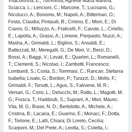
Vitacolonna, E.; Tumminia, Agnese Maria Martina;
Sciacca, L.; Lencioni, C.; Marcone, T.; Lucisano, G.;
Nicolucci, A.; Bonomo, M.; Napoli, A.; Bitterman, O.;
Festa, Claudia; Pintaudi, B.; Cimino, E.; Mion, E.; Di
Cianni, G.; Milluzzo, A.; Fraticelli, F.; Cavuto, L.; Ciriello,
E.; Lapolla, A.; Grassi, A.; Limone, Pierpaolo; Nuzzi, A.;
Masha, A.; Grimaldi, L.; Biglino, S.; Ansaldi, E.;
Battezzati, M.; Meregalli, G.; De Mori, V.; Berzi, D.;
Bossi, A.; Baggi, V.; Lovati, E.; Quarleri, L.; Romanelli,
T.; Clementi, S.; Nicolao, I.; Zambotti, Francesco;
Lombardi, S.; Costa, S.; Tommasi, C.; Rancan, Stefania
Isabella; Lisato, G.; Bordon, P.; Turazzi, D.; Mollo, F.;
Grimaldi, F.; Tonutti, L.; Agus, S.; Falivene, M. R.;
Versari, G.; Corsi, L.; Delucchi, M.; Ratto, L.; Magotti, M.
G.; Frusca, T.; Haddoub, S.; Suprani, A.; Mori, Mauro;
Vita, M. G.; Biase, N. D.; Bertolotto, A.; Michele, A.;
Cristina, B.; Lacaria, E.; Guarino, E.; Monaci, F.; Dotta,
F.; Torlone, E.; Lalli, Chiara; Di Loreto, Cecilia;
Scarponi, M.; Del Prete, A.; Leotta, S.; Coletta, I.;