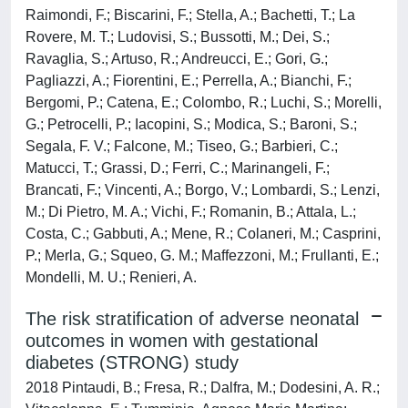
Raimondi, F.; Biscarini, F.; Stella, A.; Bachetti, T.; La
Rovere, M. T.; Ludovisi, S.; Bussotti, M.; Dei, S.;
Ravaglia, S.; Artuso, R.; Andreucci, E.; Gori, G.;
Pagliazzi, A.; Fiorentini, E.; Perrella, A.; Bianchi, F.;
Bergomi, P.; Catena, E.; Colombo, R.; Luchi, S.; Morelli,
G.; Petrocelli, P.; Iacopini, S.; Modica, S.; Baroni, S.;
Segala, F. V.; Falcone, M.; Tiseo, G.; Barbieri, C.;
Matucci, T.; Grassi, D.; Ferri, C.; Marinangeli, F.;
Brancati, F.; Vincenti, A.; Borgo, V.; Lombardi, S.; Lenzi,
M.; Di Pietro, M. A.; Vichi, F.; Romanin, B.; Attala, L.;
Costa, C.; Gabbuti, A.; Mene, R.; Colaneri, M.; Casprini,
P.; Merla, G.; Squeo, G. M.; Maffezzoni, M.; Frullanti, E.;
Mondelli, M. U.; Renieri, A.
The risk stratification of adverse neonatal
outcomes in women with gestational
diabetes (STRONG) study
2018 Pintaudi, B.; Fresa, R.; Dalfra, M.; Dodesini, A. R.;