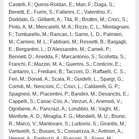
Castelli, F.; Quiros-Roldan, E.; Mari, F.; Daga, S.;
Benetti, E.; Furini, S.; Fallerini, C.; Valentino, F.;
Doddato, G.; Giliberti, A.; Tita, R.; Bruttini, M.; Croci, S.;
Pinto, A. M.; Mencarelli, M. A.; Rizzo, C. L.; Montagnani,
F.; Tumbarello, M.; Rancan, I.; Sarno, L. D.; Palmieri,
M.; Carriero, M. L.; Fabbiani, M.; Rossetti, B.; Bargagli,
E.; Bergantini, L.; D'Alessandro, M.; Cameli, P.;
Bennett, D.; Anedda, F.; Marcantonio, S.; Scolletta, S.;
Franchi, F.; Mazzei, M. A.; Guerrini, S.; Conticini, E.;
Cantarini, L.; Frediani, B.; Tacconi, D.; Raffaelli, C. S.;
Feri, M.; Donati, A.; Scala, R.; Guidelli, L.; Spargi, G.;
Corridi, M.; Nencioni, C.; Croci, L.; Caldarelli, G. P.;
Spagnesi, M.; Piacentini, P.; Bandini, M.; Desanctis, E.;
Cappelli, S.; Canac-Cini, A.; Verzuri, A.; Anemoli, V.;
Ognibene, A.; Pancrazi, A.; Lorubbio, M.; Vaghi, M.;
Monforte, A. D.; Miraglia, F. G.; Mondelli, M. U.; Bruno,
R.; Marco, V.; Mantovani, S.; Ludovisi, S.; Girardis, M.;
Venturelli, S.; Busani, S.; Cossarizza, A.; Antinori, A.;
Vergori, A.; Emiliozzi, A.; Rusconi, S.; Siano, M.;