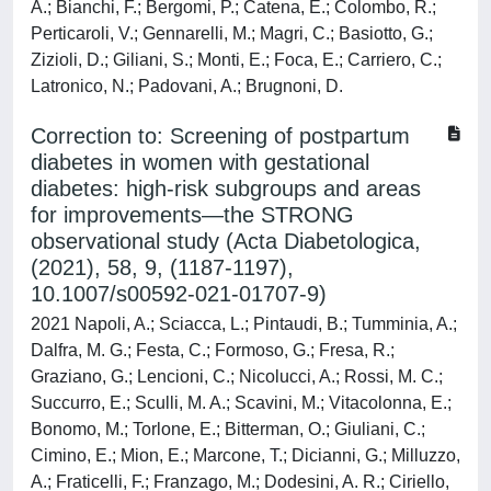
A.; Bianchi, F.; Bergomi, P.; Catena, E.; Colombo, R.;
Perticaroli, V.; Gennarelli, M.; Magri, C.; Basiotto, G.;
Zizioli, D.; Giliani, S.; Monti, E.; Foca, E.; Carriero, C.;
Latronico, N.; Padovani, A.; Brugnoni, D.
Correction to: Screening of postpartum
diabetes in women with gestational
diabetes: high‑risk subgroups and areas
for improvements—the STRONG
observational study (Acta Diabetologica,
(2021), 58, 9, (1187-1197),
10.1007/s00592-021-01707-9)
2021 Napoli, A.; Sciacca, L.; Pintaudi, B.; Tumminia, A.;
Dalfra, M. G.; Festa, C.; Formoso, G.; Fresa, R.;
Graziano, G.; Lencioni, C.; Nicolucci, A.; Rossi, M. C.;
Succurro, E.; Sculli, M. A.; Scavini, M.; Vitacolonna, E.;
Bonomo, M.; Torlone, E.; Bitterman, O.; Giuliani, C.;
Cimino, E.; Mion, E.; Marcone, T.; Dicianni, G.; Milluzzo,
A.; Fraticelli, F.; Franzago, M.; Dodesini, A. R.; Ciriello,