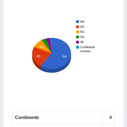
NA
AS
EU
SA
AF
EU
Continente
sconos…
AS
NA
Continente
#