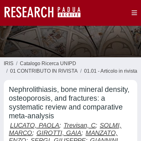
IRIS
Catalogo Ricerca UNIPD
01 CONTRIBUTO IN RIVISTA
01.01 - Articolo in rivista
Nephrolithiasis, bone mineral density,
osteoporosis, and fractures: a
systematic review and comparative
meta-analysis
LUCATO, PAOLA
;
Trevisan, C
;
SOLMI,
MARCO
;
GIROTTI, GAIA
;
MANZATO,
ENZO
;
SERGI, GIUSEPPE
;
GIANNINI,