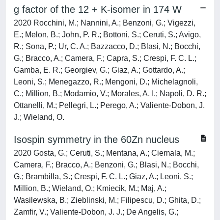
g factor of the 12 + K-isomer in 174 W
2020 Rocchini, M.; Nannini, A.; Benzoni, G.; Vigezzi,
E.; Melon, B.; John, P. R.; Bottoni, S.; Ceruti, S.; Avigo,
R.; Sona, P.; Ur, C. A.; Bazzacco, D.; Blasi, N.; Bocchi,
G.; Bracco, A.; Camera, F.; Capra, S.; Crespi, F. C. L.;
Gamba, E. R.; Georgiev, G.; Giaz, A.; Gottardo, A.;
Leoni, S.; Menegazzo, R.; Mengoni, D.; Michelagnoli,
C.; Million, B.; Modamio, V.; Morales, A. I.; Napoli, D. R.;
Ottanelli, M.; Pellegri, L.; Perego, A.; Valiente-Dobon, J.
J.; Wieland, O.
Isospin symmetry in the 60Zn nucleus
2020 Gosta, G.; Ceruti, S.; Mentana, A.; Ciemala, M.;
Camera, F.; Bracco, A.; Benzoni, G.; Blasi, N.; Bocchi,
G.; Brambilla, S.; Crespi, F. C. L.; Giaz, A.; Leoni, S.;
Million, B.; Wieland, O.; Kmiecik, M.; Maj, A.;
Wasilewska, B.; Zieblinski, M.; Filipescu, D.; Ghita, D.;
Zamfir, V.; Valiente-Dobon, J. J.; De Angelis, G.;