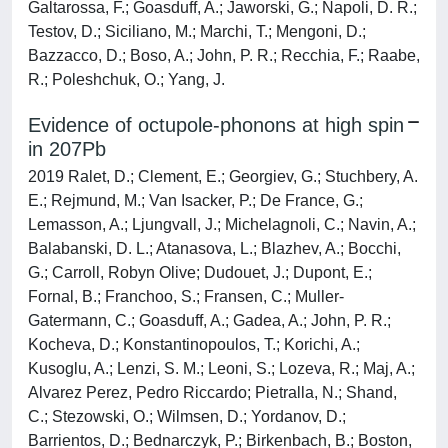
Galtarossa, F.; Goasduff, A.; Jaworski, G.; Napoli, D. R.;
Testov, D.; Siciliano, M.; Marchi, T.; Mengoni, D.;
Bazzacco, D.; Boso, A.; John, P. R.; Recchia, F.; Raabe,
R.; Poleshchuk, O.; Yang, J.
Evidence of octupole-phonons at high spin
in 207Pb
2019 Ralet, D.; Clement, E.; Georgiev, G.; Stuchbery, A.
E.; Rejmund, M.; Van Isacker, P.; De France, G.;
Lemasson, A.; Ljungvall, J.; Michelagnoli, C.; Navin, A.;
Balabanski, D. L.; Atanasova, L.; Blazhev, A.; Bocchi,
G.; Carroll, Robyn Olive; Dudouet, J.; Dupont, E.;
Fornal, B.; Franchoo, S.; Fransen, C.; Muller-
Gatermann, C.; Goasduff, A.; Gadea, A.; John, P. R.;
Kocheva, D.; Konstantinopoulos, T.; Korichi, A.;
Kusoglu, A.; Lenzi, S. M.; Leoni, S.; Lozeva, R.; Maj, A.;
Alvarez Perez, Pedro Riccardo; Pietralla, N.; Shand,
C.; Stezowski, O.; Wilmsen, D.; Yordanov, D.;
Barrientos, D.; Bednarczyk, P.; Birkenbach, B.; Boston,