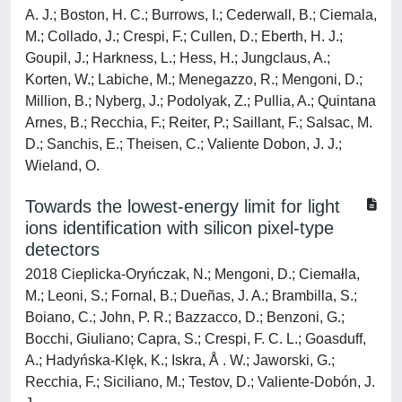
A. J.; Boston, H. C.; Burrows, I.; Cederwall, B.; Ciemala,
M.; Collado, J.; Crespi, F.; Cullen, D.; Eberth, H. J.;
Goupil, J.; Harkness, L.; Hess, H.; Jungclaus, A.;
Korten, W.; Labiche, M.; Menegazzo, R.; Mengoni, D.;
Million, B.; Nyberg, J.; Podolyak, Z.; Pullia, A.; Quintana
Arnes, B.; Recchia, F.; Reiter, P.; Saillant, F.; Salsac, M.
D.; Sanchis, E.; Theisen, C.; Valiente Dobon, J. J.;
Wieland, O.
Towards the lowest-energy limit for light
ions identification with silicon pixel-type
detectors
2018 Cieplicka-Oryńczak, N.; Mengoni, D.; Ciemałla,
M.; Leoni, S.; Fornal, B.; Dueñas, J. A.; Brambilla, S.;
Boiano, C.; John, P. R.; Bazzacco, D.; Benzoni, G.;
Bocchi, Giuliano; Capra, S.; Crespi, F. C. L.; Goasduff,
A.; Hadyńska-Klęk, K.; Iskra, Å . W.; Jaworski, G.;
Recchia, F.; Siciliano, M.; Testov, D.; Valiente-Dobón, J.