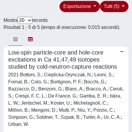
Esportazione
Tutti (5)
Mostra
records
Risultati 1 - 5 di 5 (tempo di esecuzione: 0.015 secondi).
Low-spin particle-core and hole-core
excitations in Ca 41,47,49 isotopes
studied by cold-neutron-capture reactions
2021 Bottoni, S.; Cieplicka-Orynczak, N.; Leoni, S.;
Fornal, B.; Colo, G.; Bortignon, P. F.; Bocchi, G.;
Bazzacco, D.; Benzoni, G.; Blanc, A.; Bracco, A.; Ceruti,
S.; Crespi, F. C. L.; De France, G.; Gamba, E. R.; Iskra,
L. W.; Jentschel, M.; Koster, U.; Michelagnoli, C.;
Million, B.; Mengoni, D.; Mutti, P.; Niu, Y.; Porzio, C.;
Simpson, G.; Soldner, T.; Szpak, B.; Turler, A.; Ur, C. A.;
Urban, W.