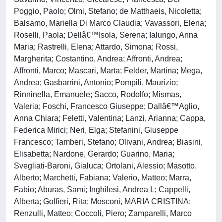
Poggio, Paolo; Olmi, Stefano; de Matthaeis, Nicoletta;
Balsamo, Mariella Di Marco Claudia; Vavassori, Elena;
Roselli, Paola; Dellâ€™Isola, Serena; Ialungo, Anna
Maria; Rastrelli, Elena; Attardo, Simona; Rossi,
Margherita; Costantino, Andrea; Affronti, Andrea;
Affronti, Marco; Mascari, Marta; Felder, Martina; Mega,
Andrea; Gasbarrini, Antonio; Pompili, Maurizio;
Rinninella, Emanuele; Sacco, Rodolfo; Mismas,
Valeria; Foschi, Francesco Giuseppe; Dallâ€™Aglio,
Anna Chiara; Feletti, Valentina; Lanzi, Arianna; Cappa,
Federica Mirici; Neri, Elga; Stefanini, Giuseppe
Francesco; Tamberi, Stefano; Olivani, Andrea; Biasini,
Elisabetta; Nardone, Gerardo; Guarino, Maria;
Svegliati-Baroni, Gialuca; Ortolani, Alessio; Masotto,
Alberto; Marchetti, Fabiana; Valerio, Matteo; Marra,
Fabio; Aburas, Sami; Inghilesi, Andrea L; Cappelli,
Alberta; Golfieri, Rita; Mosconi, MARIA CRISTINA;
Renzulli, Matteo; Coccoli, Piero; Zamparelli, Marco