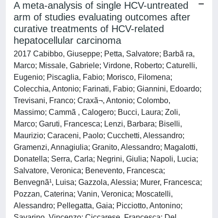
A meta-analysis of single HCV-untreated
arm of studies evaluating outcomes after
curative treatments of HCV-related
hepatocellular carcinoma
2017 Cabibbo, Giuseppe; Petta, Salvatore; Barbã ra,
Marco; Missale, Gabriele; Virdone, Roberto; Caturelli,
Eugenio; Piscaglia, Fabio; Morisco, Filomena;
Colecchia, Antonio; Farinati, Fabio; Giannini, Edoardo;
Trevisani, Franco; Craxã¬, Antonio; Colombo,
Massimo; Cammã , Calogero; Bucci, Laura; Zoli,
Marco; Garuti, Francesca; Lenzi, Barbara; Biselli,
Maurizio; Caraceni, Paolo; Cucchetti, Alessandro;
Gramenzi, Annagiulia; Granito, Alessandro; Magalotti,
Donatella; Serra, Carla; Negrini, Giulia; Napoli, Lucia;
Salvatore, Veronica; Benevento, Francesca;
Benvegnã¹, Luisa; Gazzola, Alessia; Murer, Francesca;
Pozzan, Caterina; Vanin, Veronica; Moscatelli,
Alessandro; Pellegatta, Gaia; Picciotto, Antonino;
Savarino, Vincenzo; Ciccarese, Francesca; Del