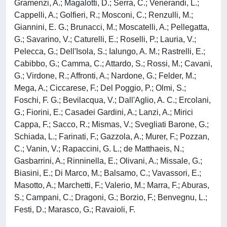
Gramenzi, A.; Magalotti, D.; Serra, C.; Venerandi, L.;
Cappelli, A.; Golfieri, R.; Mosconi, C.; Renzulli, M.;
Giannini, E. G.; Brunacci, M.; Moscatelli, A.; Pellegatta,
G.; Savarino, V.; Caturelli, E.; Roselli, P.; Lauria, V.;
Pelecca, G.; Dell'Isola, S.; Ialungo, A. M.; Rastrelli, E.;
Cabibbo, G.; Camma, C.; Attardo, S.; Rossi, M.; Cavani,
G.; Virdone, R.; Affronti, A.; Nardone, G.; Felder, M.;
Mega, A.; Ciccarese, F.; Del Poggio, P.; Olmi, S.;
Foschi, F. G.; Bevilacqua, V.; Dall'Aglio, A. C.; Ercolani,
G.; Fiorini, E.; Casadei Gardini, A.; Lanzi, A.; Mirici
Cappa, F.; Sacco, R.; Mismas, V.; Svegliati Barone, G.;
Schiada, L.; Farinati, F.; Gazzola, A.; Murer, F.; Pozzan,
C.; Vanin, V.; Rapaccini, G. L.; de Matthaeis, N.;
Gasbarrini, A.; Rinninella, E.; Olivani, A.; Missale, G.;
Biasini, E.; Di Marco, M.; Balsamo, C.; Vavassori, E.;
Masotto, A.; Marchetti, F.; Valerio, M.; Marra, F.; Aburas,
S.; Campani, C.; Dragoni, G.; Borzio, F.; Benvegnu, L.;
Festi, D.; Marasco, G.; Ravaioli, F.