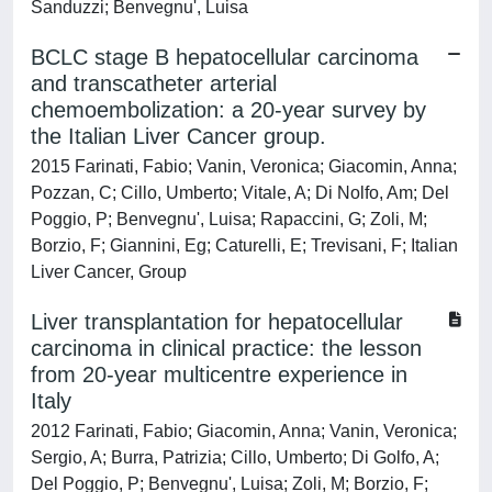
Sanduzzi; Benvegnu', Luisa
BCLC stage B hepatocellular carcinoma
and transcatheter arterial
chemoembolization: a 20-year survey by
the Italian Liver Cancer group.
2015 Farinati, Fabio; Vanin, Veronica; Giacomin, Anna;
Pozzan, C; Cillo, Umberto; Vitale, A; Di Nolfo, Am; Del
Poggio, P; Benvegnu', Luisa; Rapaccini, G; Zoli, M;
Borzio, F; Giannini, Eg; Caturelli, E; Trevisani, F; Italian
Liver Cancer, Group
Liver transplantation for hepatocellular
carcinoma in clinical practice: the lesson
from 20-year multicentre experience in
Italy
2012 Farinati, Fabio; Giacomin, Anna; Vanin, Veronica;
Sergio, A; Burra, Patrizia; Cillo, Umberto; Di Golfo, A;
Del Poggio, P; Benvegnu', Luisa; Zoli, M; Borzio, F;