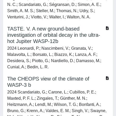
N. C.; Scandariato, G.; Ségransan, D.; Simon, A. E.;
Smith, A. M. S.; Steller, M.; Thomas, N.; Udry, S.;
Venturini, J.; Viotto, V.; Walter, I.; Walton, N. A.
TASTE. V. A new ground-based
investigation of orbital decay in the ultra-
hot Jupiter WASP-12b
2024 Leonardi, P.; Nascimbeni, V.; Granata, V.;
Malavolta, L.; Borsato, L.; Biazzo, K.; Lanza, A. F.;
Desidera, S.; Piotto, G.; Nardiello, D.; Damasso, M.;
Cunial, A.; Bedin, L. R.
The CHEOPS view of the climate of
WASP-3 b
2024 Scandariato, G.; Carone, L.; Cubillos, P. E.;
Maxted, P. F. L.; Zingales, T.; Günther, M. N.;
Heitzmann, A.; Lendl, M.; Wilson, T. G.; Bonfanti, A.;
Bruno, G.; Krenn, A.; Valdes, E. M.; Singh, V.; Swayne,