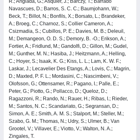
R.; Anglada, G.; Asquier, J.; Barczy, T.; Barrado
Navascues, D.; Barros, S. C. C.; Baumjohann, W.;
Beck, T.; Billot, N.; Bonfils, X.; Borsato, L.; Brandeker,
A.; Broeg, C.; Charnoz, S.; Collier Cameron, A.;
Csizmadia, S.; Cubillos, P. E.; Davies, M. B.; Deleuil,
M.; Demangeon, O. D. S.; Demory, B. -O.; Erikson, A.;
Fortier, A.; Fridlund, M.; Gandolfi, D.; Gillon, M.; Gudel,
M.; Gunther, M. N.; Hasiba, J.; Heitzmann, A.; Helling,
C.; Hoyer, S.; Isaak, K. G.; Kiss, L. L.; Lam, K. W. F.;
Laskar, J.; Lecavelier Des Etangs, A.; Lovis, C.; Magrin,
D.; Maxted, P. F. L.; Mordasini, C.; Nascimbeni, V.;
Olofsson, G.; Ottensamer, R.; Pagano, I.; Palle, E.;
Peter, G.; Piotto, G.; Pollacco, D.; Queloz, D.;
Ragazzoni, R.; Rando, N.; Rauer, H.; Ribas, I.; Rieder,
M.; Santos, N. C.; Scandariato, G.; Segransan, D.;
Simon, A. E.; Smith, A. M. S.; Stalport, M.; Steller, M.;
Szabo, G. M.; Thomas, N.; Udry, S.; Ulmer, B.; Van
Grootel, V.; Villaver, E.; Viotto, V.; Walton, N. A.;
Zingales, T.