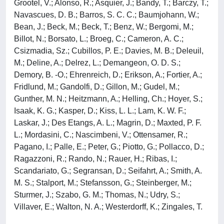
Grootel, V.; Alonso, R.; Asquier, J.; Bandy, T.; Barczy, T.;
Navascues, D. B.; Barros, S. C. C.; Baumjohann, W.;
Bean, J.; Beck, M.; Beck, T.; Benz, W.; Bergomi, M.;
Billot, N.; Borsato, L.; Broeg, C.; Cameron, A. C.;
Csizmadia, Sz.; Cubillos, P. E.; Davies, M. B.; Deleuil,
M.; Deline, A.; Delrez, L.; Demangeon, O. D. S.;
Demory, B. -O.; Ehrenreich, D.; Erikson, A.; Fortier, A.;
Fridlund, M.; Gandolfi, D.; Gillon, M.; Gudel, M.;
Gunther, M. N.; Heitzmann, A.; Helling, Ch.; Hoyer, S.;
Isaak, K. G.; Kasper, D.; Kiss, L. L.; Lam, K. W. F.;
Laskar, J.; Des Etangs, A. L.; Magrin, D.; Maxted, P. F.
L.; Mordasini, C.; Nascimbeni, V.; Ottensamer, R.;
Pagano, I.; Palle, E.; Peter, G.; Piotto, G.; Pollacco, D.;
Ragazzoni, R.; Rando, N.; Rauer, H.; Ribas, I.;
Scandariato, G.; Segransan, D.; Seifahrt, A.; Smith, A.
M. S.; Stalport, M.; Stefansson, G.; Steinberger, M.;
Sturmer, J.; Szabo, G. M.; Thomas, N.; Udry, S.;
Villaver, E.; Walton, N. A.; Westerdorff, K.; Zingales, T.