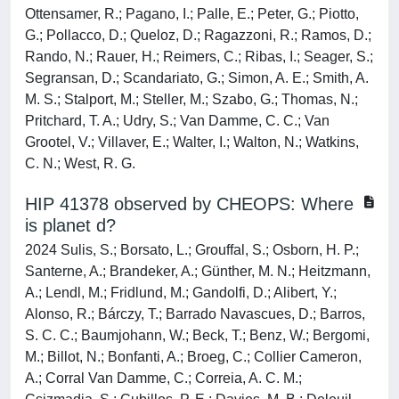
Ottensamer, R.; Pagano, I.; Palle, E.; Peter, G.; Piotto,
G.; Pollacco, D.; Queloz, D.; Ragazzoni, R.; Ramos, D.;
Rando, N.; Rauer, H.; Reimers, C.; Ribas, I.; Seager, S.;
Segransan, D.; Scandariato, G.; Simon, A. E.; Smith, A.
M. S.; Stalport, M.; Steller, M.; Szabo, G.; Thomas, N.;
Pritchard, T. A.; Udry, S.; Van Damme, C. C.; Van
Grootel, V.; Villaver, E.; Walter, I.; Walton, N.; Watkins,
C. N.; West, R. G.
HIP 41378 observed by CHEOPS: Where
is planet d?
2024 Sulis, S.; Borsato, L.; Grouffal, S.; Osborn, H. P.;
Santerne, A.; Brandeker, A.; Günther, M. N.; Heitzmann,
A.; Lendl, M.; Fridlund, M.; Gandolfi, D.; Alibert, Y.;
Alonso, R.; Bárczy, T.; Barrado Navascues, D.; Barros,
S. C. C.; Baumjohann, W.; Beck, T.; Benz, W.; Bergomi,
M.; Billot, N.; Bonfanti, A.; Broeg, C.; Collier Cameron,
A.; Corral Van Damme, C.; Correia, A. C. M.;