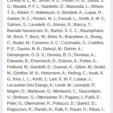
Correia, A. C. M.; Simon, A. E.; Florén, H. G.; Sousa, S.
G.; Maxted, P. F. L.; Nardiello, D.; Malavolta, L.; Wilson,
T. G.; Alibert, Y.; Adibekyan, V.; Bonfanti, A.; Luque, R.;
Santos, N. C.; Hooton, M. J.; Fossati, L.; Smith, A. M. S.;
Salmon, S.; Lacedelli, G.; Alonso, R.; Bárczy, T.;
Barrado Navascues, D.; Barros, S. C. C.; Baumjohann,
W.; Beck, T.; Benz, W.; Billot, N.; Brandeker, A.; Broeg,
C.; Buder, M.; Cameron, A. C.; Csizmadia, S.; Cubillos,
P. E.; Davies, M. B.; Deleuil, M.; Deline, A.;
Demangeon, O. D. S.; Demory, B. O.; Derekas, A.;
Edwards, B.; Ehrenreich, D.; Erikson, A.; Fortier, A.;
Fridlund, M.; Gandolfi, D.; Gazeas, K.; Gillon, M.; Güdel,
M.; Günther, M. N.; Heitzmann, A.; Helling, C.; Isaak, K.
G.; Kiss, L. L.; Korth, J.; Lam, K. W. F.; Laskar, J.;
Lecavelier Des Etangs, A.; Lendl, M.; Leonardi, P.;
Magrin, D.; Mantovan, G.; Mordasini, C.; Nascimbeni,
V.; Olofsson, G.; Ottensamer, R.; Pagano, I.; Pallé, E.;
Peter, G.; Ottensamer, R.; Pollacco, D.; Queloz, D.;
Ragazzoni, R.; Rando, N.; Ratti, F.; Rauer, H.; Ribas, I.;