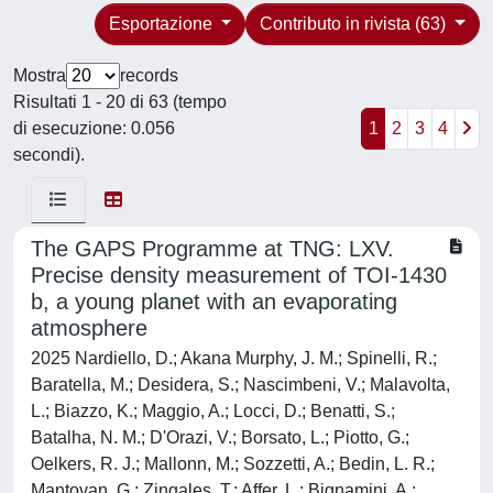
Esportazione
Contributo in rivista (63)
Mostra
records
Risultati 1 - 20 di 63 (tempo
di esecuzione: 0.056
1
2
3
4
secondi).
The GAPS Programme at TNG: LXV.
Precise density measurement of TOI-1430
b, a young planet with an evaporating
atmosphere
2025 Nardiello, D.; Akana Murphy, J. M.; Spinelli, R.;
Baratella, M.; Desidera, S.; Nascimbeni, V.; Malavolta,
L.; Biazzo, K.; Maggio, A.; Locci, D.; Benatti, S.;
Batalha, N. M.; D'Orazi, V.; Borsato, L.; Piotto, G.;
Oelkers, R. J.; Mallonn, M.; Sozzetti, A.; Bedin, L. R.;
Mantovan, G.; Zingales, T.; Affer, L.; Bignamini, A.;