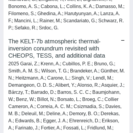
Bonomo, A. S.; Cabona, L.; Collins, K. A.; Damasso, M.;
Filomeno, S.; Ghedina, A.; Harutyunyan, A.; Lanza, A.
F.; Mancini, L.; Rainer, M.; Scandariato, G.; Schwarz, R.
P.; Sefako, R.; Srdoc, G.
The KELT-7b atmospheric thermal-
inversion conundrum revisited with
CHEOPS, TESS, and additional data
2025 Garai, Z.; Krenn, A.; Cubillos, P. E.; Bruno, G.;
Smith, A. M. S.; Wilson, T. G.; Brandeker, A.; Günther, M.
N.; Heitzmann, A.; Carone, L.; Singh, V.; Lendl, M.;
Demangeon, O. D. S.; Alibert, Y.; Alonso, R.; Asquier, J.;
Bárczy, T.; Barrado, D.; Barros, S. C. C.; Baumjohann,
W.; Benz, W.; Billot, N.; Borsato, L.; Broeg, C.; Collier
Cameron, A.; Correia, A. C. M.; Csizmadia, S.; Davies,
M. B.; Deleuil, M.; Deline, A.; Demory, B. O.; Derekas,
A.; Edwards, B.; Egger, J. A.; Ehrenreich, D.; Erikson,
A.; Farinato, J.; Fortier, A.; Fossati, L.; Fridlund, M.;