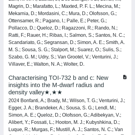
Magrin, D.; Marafatto, L.; Maxted, P. F. L.; Mecina, M.;
Mekarnia, D.; Mordasini, C.; Mura, D.; Olofsson, G.;
Ottensamer, R.; Pagano, I.; Palle, E.; Peter, G.;
Pollacco, D.; Queloz, D.; Ragazzoni, R.; Rando, N.;
Ratti, F.; Rauer, H.; Ribas, I.; Salmon, S.; Santos, N. C.;
Scandariato, G.; Segransan, D.; Simon, A. E.; Smith, A.
M. S.; Sousa, S. G.; Stalport, M.; Suarez, O.; Sulis, S.;
Szabo, G. M.; Udry, S.; Van Grootel, V.; Venturini, J.;
Villaver, E.; Walton, N. A.; Wolter, D.
Characterising TOI-732 b and c: New
insights into the M-dwarf radius and
density valley★,★★
2024 Bonfanti, A.; Brady, M.; Wilson, T. G.; Venturini, J.;
Egger, J. A.; Brandeker, A.; Sousa, S. G.; Lendl, M.;
Simon, A. E.; Queloz, D.; Olofsson, G.; Adibekyan, V.;
Alibert, Y.; Fossati, L.; Hooton, M. J.; Kubyshkina, D.;
Luque, R.; Murgas, F.; Mustill, A. J.; Santos, N. C.; Van