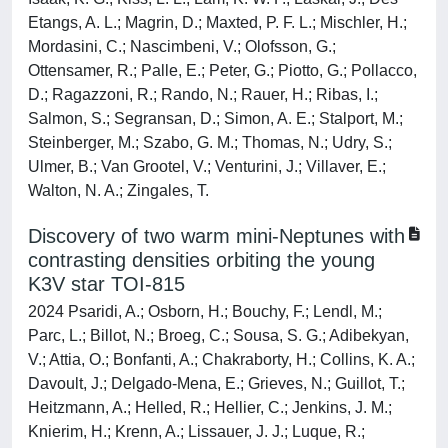
Etangs, A. L.; Magrin, D.; Maxted, P. F. L.; Mischler, H.;
Mordasini, C.; Nascimbeni, V.; Olofsson, G.;
Ottensamer, R.; Palle, E.; Peter, G.; Piotto, G.; Pollacco,
D.; Ragazzoni, R.; Rando, N.; Rauer, H.; Ribas, I.;
Salmon, S.; Segransan, D.; Simon, A. E.; Stalport, M.;
Steinberger, M.; Szabo, G. M.; Thomas, N.; Udry, S.;
Ulmer, B.; Van Grootel, V.; Venturini, J.; Villaver, E.;
Walton, N. A.; Zingales, T.
Discovery of two warm mini-Neptunes with
contrasting densities orbiting the young
K3V star TOI-815
2024 Psaridi, A.; Osborn, H.; Bouchy, F.; Lendl, M.;
Parc, L.; Billot, N.; Broeg, C.; Sousa, S. G.; Adibekyan,
V.; Attia, O.; Bonfanti, A.; Chakraborty, H.; Collins, K. A.;
Davoult, J.; Delgado-Mena, E.; Grieves, N.; Guillot, T.;
Heitzmann, A.; Helled, R.; Hellier, C.; Jenkins, J. M.;
Knierim, H.; Krenn, A.; Lissauer, J. J.; Luque, R.;