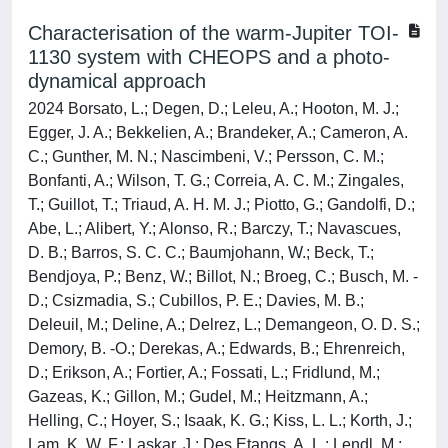
Characterisation of the warm-Jupiter TOI-
1130 system with CHEOPS and a photo-
dynamical approach
2024 Borsato, L.; Degen, D.; Leleu, A.; Hooton, M. J.;
Egger, J. A.; Bekkelien, A.; Brandeker, A.; Cameron, A.
C.; Gunther, M. N.; Nascimbeni, V.; Persson, C. M.;
Bonfanti, A.; Wilson, T. G.; Correia, A. C. M.; Zingales,
T.; Guillot, T.; Triaud, A. H. M. J.; Piotto, G.; Gandolfi, D.;
Abe, L.; Alibert, Y.; Alonso, R.; Barczy, T.; Navascues,
D. B.; Barros, S. C. C.; Baumjohann, W.; Beck, T.;
Bendjoya, P.; Benz, W.; Billot, N.; Broeg, C.; Busch, M. -
D.; Csizmadia, S.; Cubillos, P. E.; Davies, M. B.;
Deleuil, M.; Deline, A.; Delrez, L.; Demangeon, O. D. S.;
Demory, B. -O.; Derekas, A.; Edwards, B.; Ehrenreich,
D.; Erikson, A.; Fortier, A.; Fossati, L.; Fridlund, M.;
Gazeas, K.; Gillon, M.; Gudel, M.; Heitzmann, A.;
Helling, C.; Hoyer, S.; Isaak, K. G.; Kiss, L. L.; Korth, J.;
Lam, K. W. F.; Laskar, J.; Des Etangs, A. L.; Lendl, M.;