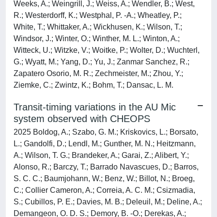
Transit-timing variations in the AU Mic
system observed with CHEOPS
2025 Boldog, A.; Szabo, G. M.; Kriskovics, L.; Borsato,
L.; Gandolfi, D.; Lendl, M.; Gunther, M. N.; Heitzmann,
A.; Wilson, T. G.; Brandeker, A.; Garai, Z.; Alibert, Y.;
Alonso, R.; Barczy, T.; Barrado Navascues, D.; Barros,
S. C. C.; Baumjohann, W.; Benz, W.; Billot, N.; Broeg,
C.; Collier Cameron, A.; Correia, A. C. M.; Csizmadia,
S.; Cubillos, P. E.; Davies, M. B.; Deleuil, M.; Deline, A.;
Demangeon, O. D. S.; Demory, B. -O.; Derekas, A.;