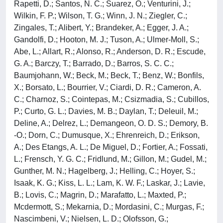
Rapetti, D.; Santos, N. C.; Suarez, O.; Venturini, J.;
Wilkin, F. P.; Wilson, T. G.; Winn, J. N.; Ziegler, C.;
Zingales, T.; Alibert, Y.; Brandeker, A.; Egger, J. A.;
Gandolfi, D.; Hooton, M. J.; Tuson, A.; Ulmer-Moll, S.;
Abe, L.; Allart, R.; Alonso, R.; Anderson, D. R.; Escude,
G. A.; Barczy, T.; Barrado, D.; Barros, S. C. C.;
Baumjohann, W.; Beck, M.; Beck, T.; Benz, W.; Bonfils,
X.; Borsato, L.; Bourrier, V.; Ciardi, D. R.; Cameron, A.
C.; Charnoz, S.; Cointepas, M.; Csizmadia, S.; Cubillos,
P.; Curto, G. L.; Davies, M. B.; Daylan, T.; Deleuil, M.;
Deline, A.; Delrez, L.; Demangeon, O. D. S.; Demory, B.
-O.; Dorn, C.; Dumusque, X.; Ehrenreich, D.; Erikson,
A.; Des Etangs, A. L.; De Miguel, D.; Fortier, A.; Fossati,
L.; Frensch, Y. G. C.; Fridlund, M.; Gillon, M.; Gudel, M.;
Gunther, M. N.; Hagelberg, J.; Helling, C.; Hoyer, S.;
Isaak, K. G.; Kiss, L. L.; Lam, K. W. F.; Laskar, J.; Lavie,
B.; Lovis, C.; Magrin, D.; Marafatto, L.; Maxted, P.;
Mcdermott, S.; Mekarnia, D.; Mordasini, C.; Murgas, F.;
Nascimbeni, V.; Nielsen, L. D.; Olofsson, G.;