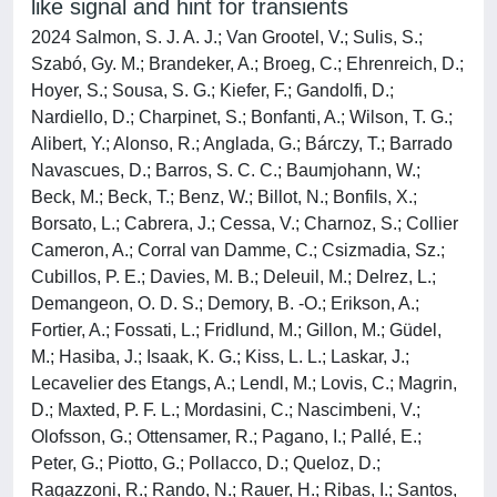
like signal and hint for transients
2024 Salmon, S. J. A. J.; Van Grootel, V.; Sulis, S.;
Szabó, Gy. M.; Brandeker, A.; Broeg, C.; Ehrenreich, D.;
Hoyer, S.; Sousa, S. G.; Kiefer, F.; Gandolfi, D.;
Nardiello, D.; Charpinet, S.; Bonfanti, A.; Wilson, T. G.;
Alibert, Y.; Alonso, R.; Anglada, G.; Bárczy, T.; Barrado
Navascues, D.; Barros, S. C. C.; Baumjohann, W.;
Beck, M.; Beck, T.; Benz, W.; Billot, N.; Bonfils, X.;
Borsato, L.; Cabrera, J.; Cessa, V.; Charnoz, S.; Collier
Cameron, A.; Corral van Damme, C.; Csizmadia, Sz.;
Cubillos, P. E.; Davies, M. B.; Deleuil, M.; Delrez, L.;
Demangeon, O. D. S.; Demory, B. -O.; Erikson, A.;
Fortier, A.; Fossati, L.; Fridlund, M.; Gillon, M.; Güdel,
M.; Hasiba, J.; Isaak, K. G.; Kiss, L. L.; Laskar, J.;
Lecavelier des Etangs, A.; Lendl, M.; Lovis, C.; Magrin,
D.; Maxted, P. F. L.; Mordasini, C.; Nascimbeni, V.;
Olofsson, G.; Ottensamer, R.; Pagano, I.; Pallé, E.;
Peter, G.; Piotto, G.; Pollacco, D.; Queloz, D.;
Ragazzoni, R.; Rando, N.; Rauer, H.; Ribas, I.; Santos,