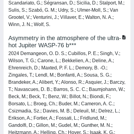
Scandariato, G.; Ségransan, D.; Sicilia, D.; Stalport, M.;
Sulis, S.; Szabó, G. M.; Udry, S.; Ulmer-Moll, S.; Van
Grootel, V.; Venturini, J.; Villaver, E.; Walton, N. A.;
Winn, J. N.; Wolf, S.
Asymmetry in the atmosphere of the ultra-
hot Jupiter WASP-76 b***
2024 Demangeon, O. D. S.; Cubillos, P. E.; Singh, V.;
Wilson, T. G.; Carone, L.; Bekkelien, A.; Deline, A.;
Ehrenreich, D.; Maxted, P. F. L.; Demory, B. -O.;
Zingales, T.; Lendl, M.; Bonfanti, A.; Sousa, S. G.;
Brandeker, A.; Alibert, Y.; Alonso, R.; Asquier, J.; Barczy,
T.; Navascues, D. B.; Barros, S. C. C.; Baumjohann, W.;
Beck, M.; Beck, T.; Benz, W.; Billot, N.; Biondi, F.;
Borsato, L.; Broeg, Ch.; Buder, M.; Cameron, A. C.;
Csizmadia, Sz.; Davies, M. B.; Deleuil, M.; Delrez, L.;
Erikson, A.; Fortier, A.; Fossati, L.; Fridlund, M.;
Gandolfi, D.; Gillon, M.; Gudel, M.; Gunther, M. N.;
Heitzmann, A.; Helling, Ch.; Hoyer, S.; Isaak, K. G.;