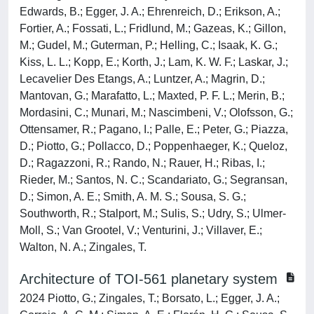
Edwards, B.; Egger, J. A.; Ehrenreich, D.; Erikson, A.;
Fortier, A.; Fossati, L.; Fridlund, M.; Gazeas, K.; Gillon,
M.; Gudel, M.; Guterman, P.; Helling, C.; Isaak, K. G.;
Kiss, L. L.; Kopp, E.; Korth, J.; Lam, K. W. F.; Laskar, J.;
Lecavelier Des Etangs, A.; Luntzer, A.; Magrin, D.;
Mantovan, G.; Marafatto, L.; Maxted, P. F. L.; Merin, B.;
Mordasini, C.; Munari, M.; Nascimbeni, V.; Olofsson, G.;
Ottensamer, R.; Pagano, I.; Palle, E.; Peter, G.; Piazza,
D.; Piotto, G.; Pollacco, D.; Poppenhaeger, K.; Queloz,
D.; Ragazzoni, R.; Rando, N.; Rauer, H.; Ribas, I.;
Rieder, M.; Santos, N. C.; Scandariato, G.; Segransan,
D.; Simon, A. E.; Smith, A. M. S.; Sousa, S. G.;
Southworth, R.; Stalport, M.; Sulis, S.; Udry, S.; Ulmer-
Moll, S.; Van Grootel, V.; Venturini, J.; Villaver, E.;
Walton, N. A.; Zingales, T.
Architecture of TOI-561 planetary system
2024 Piotto, G.; Zingales, T.; Borsato, L.; Egger, J. A.;