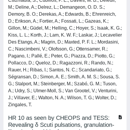
Csizmadia, S.; Cubillos, P. E.; Davies, M. B.; Deleuil,
M.; Deline, A.; Delrez, L.; Demangeon, O. D. S.;
Demory, B. O.; Derekas, A.; Edwards, B.; Ehrenreich,
D.; Erikson, A.; Fortier, A.; Fossati, L.; Gazeas, K.;
Gillon, M.; Güdel, M.; Helling, C.; Hoyer, S.; Isaak, K. G.;
Kiss, L. L.; Korth, J.; Lam, K. W. F.; Laskar, J.; Lecavelier
Des Etangs, A.; Magrin, D.; Maxted, P. F. L.; Mordasini,
C.; Nascimbeni, V.; Olofsson, G.; Ottensamer, R.;
Pagano, I.; Pallé, E.; Peter, G.; Piazza, D.; Piotto, G.;
Pollacco, D.; Queloz, D.; Ragazzoni, R.; Rando, N.;
Rauer, H.; Ribas, I.; Santos, N. C.; Scandariato, G.;
Ségransan, D.; Simon, A. E.; Smith, A. M. S.; Sousa, S.
G.; Stalport, M.; Steinberger, M.; Szabó, G. M.; Tuson,
A.; Udry, S.; Ulmer-Moll, S.; Van Grootel, V.; Venturini,
J.; Villaver, E.; Walton, N. A.; Wilson, T. G.; Wolter, D.;
Zingales, T.
HR 10 as seen by CHEOPS and TESS:
Revealing δ Scuti pulsations, granulation-