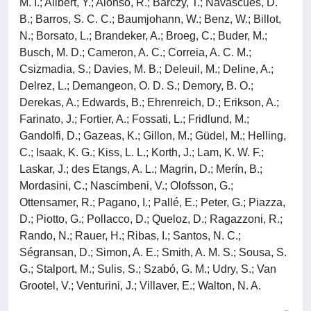
M. I.; Alibert, Y.; Alonso, R.; Bárczy, T.; Navascues, D.
B.; Barros, S. C. C.; Baumjohann, W.; Benz, W.; Billot,
N.; Borsato, L.; Brandeker, A.; Broeg, C.; Buder, M.;
Busch, M. D.; Cameron, A. C.; Correia, A. C. M.;
Csizmadia, S.; Davies, M. B.; Deleuil, M.; Deline, A.;
Delrez, L.; Demangeon, O. D. S.; Demory, B. O.;
Derekas, A.; Edwards, B.; Ehrenreich, D.; Erikson, A.;
Farinato, J.; Fortier, A.; Fossati, L.; Fridlund, M.;
Gandolfi, D.; Gazeas, K.; Gillon, M.; Güdel, M.; Helling,
C.; Isaak, K. G.; Kiss, L. L.; Korth, J.; Lam, K. W. F.;
Laskar, J.; des Etangs, A. L.; Magrin, D.; Merín, B.;
Mordasini, C.; Nascimbeni, V.; Olofsson, G.;
Ottensamer, R.; Pagano, I.; Pallé, E.; Peter, G.; Piazza,
D.; Piotto, G.; Pollacco, D.; Queloz, D.; Ragazzoni, R.;
Rando, N.; Rauer, H.; Ribas, I.; Santos, N. C.;
Ségransan, D.; Simon, A. E.; Smith, A. M. S.; Sousa, S.
G.; Stalport, M.; Sulis, S.; Szabó, G. M.; Udry, S.; Van
Grootel, V.; Venturini, J.; Villaver, E.; Walton, N. A.