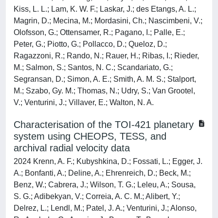
Kiss, L. L.; Lam, K. W. F.; Laskar, J.; des Etangs, A. L.;
Magrin, D.; Mecina, M.; Mordasini, Ch.; Nascimbeni, V.;
Olofsson, G.; Ottensamer, R.; Pagano, I.; Palle, E.;
Peter, G.; Piotto, G.; Pollacco, D.; Queloz, D.;
Ragazzoni, R.; Rando, N.; Rauer, H.; Ribas, I.; Rieder,
M.; Salmon, S.; Santos, N. C.; Scandariato, G.;
Segransan, D.; Simon, A. E.; Smith, A. M. S.; Stalport,
M.; Szabo, Gy. M.; Thomas, N.; Udry, S.; Van Grootel,
V.; Venturini, J.; Villaver, E.; Walton, N. A.
Characterisation of the TOI-421 planetary
system using CHEOPS, TESS, and
archival radial velocity data
2024 Krenn, A. F.; Kubyshkina, D.; Fossati, L.; Egger, J.
A.; Bonfanti, A.; Deline, A.; Ehrenreich, D.; Beck, M.;
Benz, W.; Cabrera, J.; Wilson, T. G.; Leleu, A.; Sousa,
S. G.; Adibekyan, V.; Correia, A. C. M.; Alibert, Y.;
Delrez, L.; Lendl, M.; Patel, J. A.; Venturini, J.; Alonso,