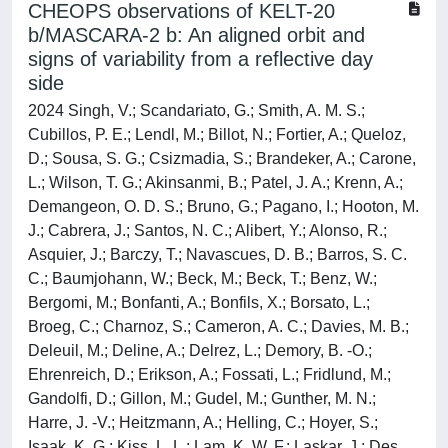
CHEOPS observations of KELT-20
b/MASCARA-2 b: An aligned orbit and
signs of variability from a reflective day
side
2024 Singh, V.; Scandariato, G.; Smith, A. M. S.;
Cubillos, P. E.; Lendl, M.; Billot, N.; Fortier, A.; Queloz,
D.; Sousa, S. G.; Csizmadia, S.; Brandeker, A.; Carone,
L.; Wilson, T. G.; Akinsanmi, B.; Patel, J. A.; Krenn, A.;
Demangeon, O. D. S.; Bruno, G.; Pagano, I.; Hooton, M.
J.; Cabrera, J.; Santos, N. C.; Alibert, Y.; Alonso, R.;
Asquier, J.; Barczy, T.; Navascues, D. B.; Barros, S. C.
C.; Baumjohann, W.; Beck, M.; Beck, T.; Benz, W.;
Bergomi, M.; Bonfanti, A.; Bonfils, X.; Borsato, L.;
Broeg, C.; Charnoz, S.; Cameron, A. C.; Davies, M. B.;
Deleuil, M.; Deline, A.; Delrez, L.; Demory, B. -O.;
Ehrenreich, D.; Erikson, A.; Fossati, L.; Fridlund, M.;
Gandolfi, D.; Gillon, M.; Gudel, M.; Gunther, M. N.;
Harre, J. -V.; Heitzmann, A.; Helling, C.; Hoyer, S.;
Isaak, K. G.; Kiss, L. L.; Lam, K. W. F.; Laskar, J.; Des