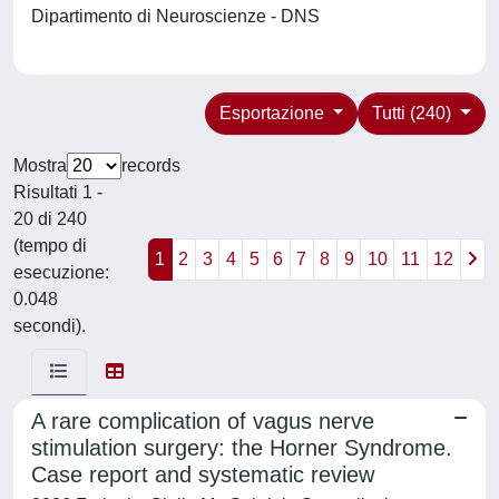
Dipartimento di Neuroscienze - DNS
Esportazione
Tutti (240)
Mostra
records
Risultati 1 -
20 di 240
(tempo di
1
2
3
4
5
6
7
8
9
10
11
12
esecuzione:
0.048
secondi).
A rare complication of vagus nerve
stimulation surgery: the Horner Syndrome.
Case report and systematic review