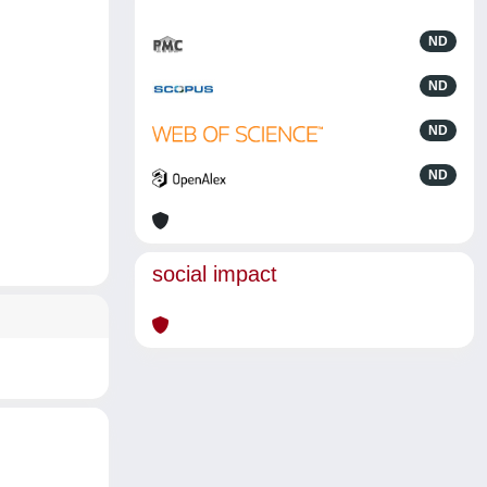
ND
ND
ND
ND
social impact