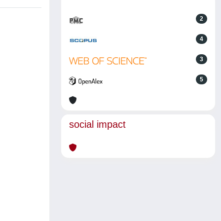
2
4
3
5
social impact