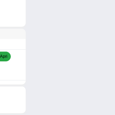
/Apri