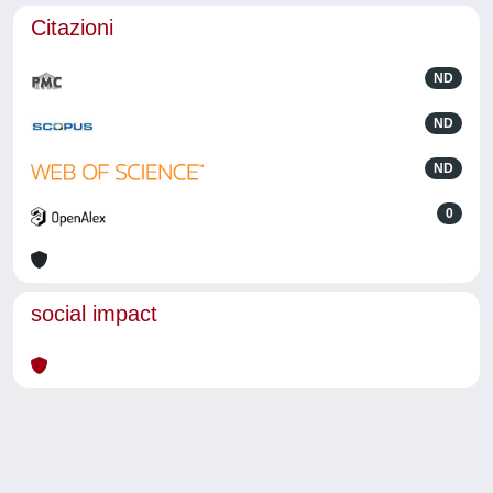
Citazioni
ND
ND
ND
0
social impact