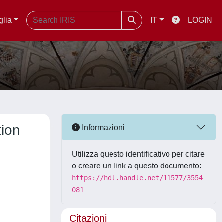
glia
IT
LOGIN
tion
Informazioni
Utilizza questo identificativo per citare
o creare un link a questo documento:
https://hdl.handle.net/11577/3554
081
Citazioni