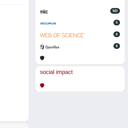
ND
5
6
8
social impact