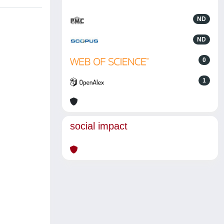
ND
ND
0
1
social impact