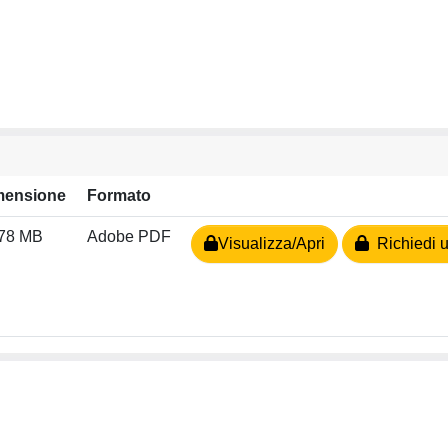
mensione
Formato
.78 MB
Adobe PDF
Visualizza/Apri
Richiedi u