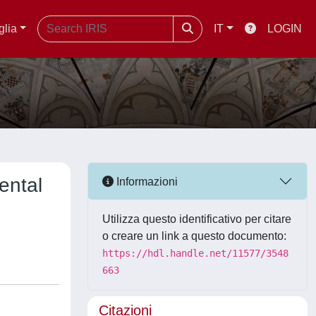
glia
IT
LOGIN
ental
Informazioni
Utilizza questo identificativo per citare
o creare un link a questo documento:
https://hdl.handle.net/11577/3548
663
Citazioni