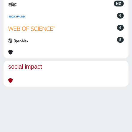
ND
6
6
5
social impact
Powered by
IRIS
-
about IRIS
-