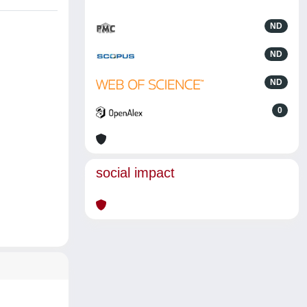
ND
ND
ND
0
social impact