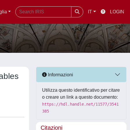
glia
IT
LOGIN
iables
Informazioni
Utilizza questo identificativo per citare
o creare un link a questo documento:
https://hdl.handle.net/11577/3541
385
Citazioni