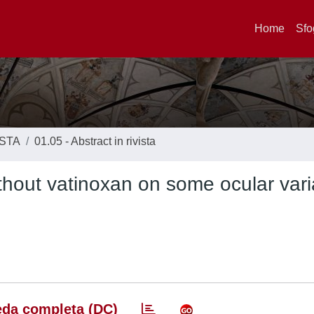
Home
Sfo
ISTA
01.05 - Abstract in rivista
ithout vatinoxan on some ocular var
da completa (DC)