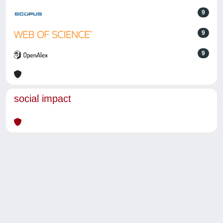
9
9
9
social impact
Powered by
IRIS
-
about IRIS
-
Utilizzo dei cookie
-
Privacy
Copyright © 2026