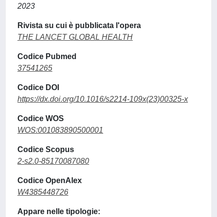
2023
Rivista su cui è pubblicata l'opera
THE LANCET GLOBAL HEALTH
Codice Pubmed
37541265
Codice DOI
https://dx.doi.org/10.1016/s2214-109x(23)00325-x
Codice WOS
WOS:001083890500001
Codice Scopus
2-s2.0-85170087080
Codice OpenAlex
W4385448726
Appare nelle tipologie: