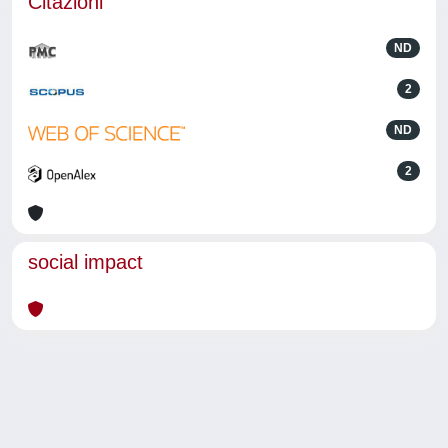
Citazioni
ND
2
ND
2
social impact