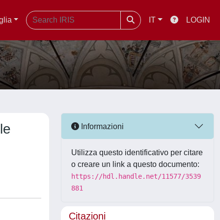
glia
IT
LOGIN
le
Informazioni
Utilizza questo identificativo per citare
o creare un link a questo documento:
https://hdl.handle.net/11577/3539
881
Citazioni