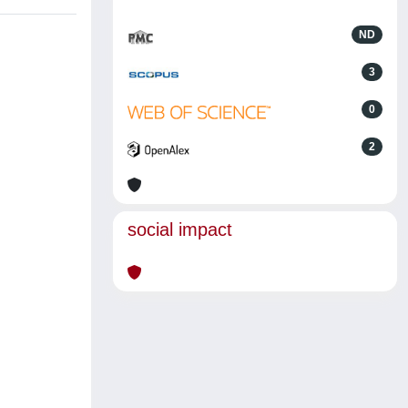
ND
3
0
2
social impact