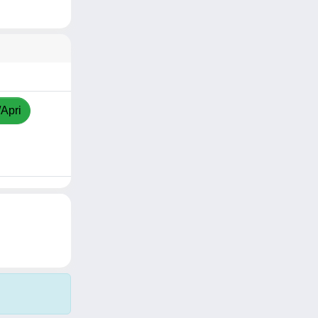
/Apri