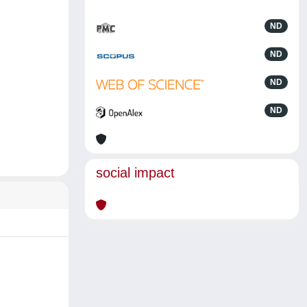
ND
ND
ND
ND
social impact