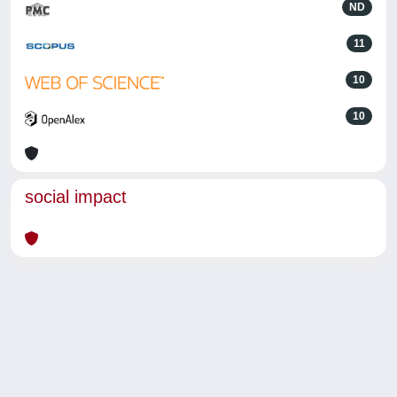
ND
11
10
10
social impact
Powered by
IRIS
-
about IRIS
-