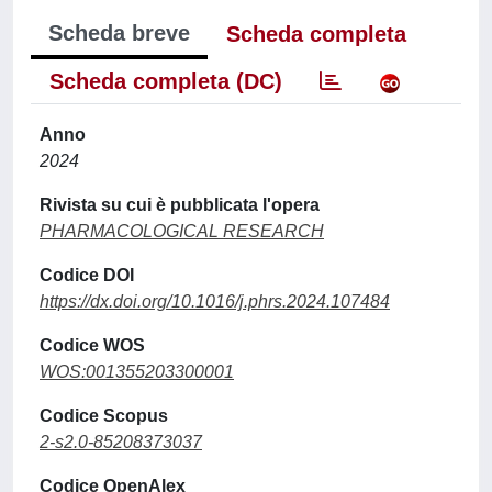
Scheda breve
Scheda completa
Scheda completa (DC)
Anno
2024
Rivista su cui è pubblicata l'opera
PHARMACOLOGICAL RESEARCH
Codice DOI
https://dx.doi.org/10.1016/j.phrs.2024.107484
Codice WOS
WOS:001355203300001
Codice Scopus
2-s2.0-85208373037
Codice OpenAlex