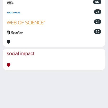
ND
25
24
30
social impact
Powered by
IRIS
-
about IRIS
-