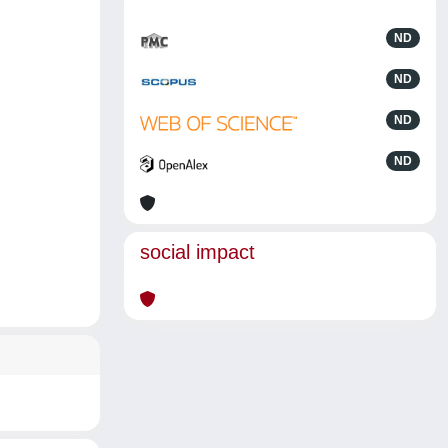
ND
ND
ND
ND
social impact