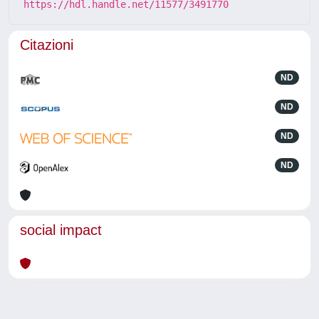
https://hdl.handle.net/11577/3491770
Citazioni
ND
ND
ND
ND
social impact