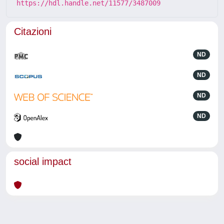
https://hdl.handle.net/11577/3487009
Citazioni
ND
ND
ND
ND
social impact