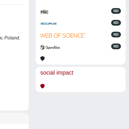
ND
ND
ND
w, Poland.
ND
social impact