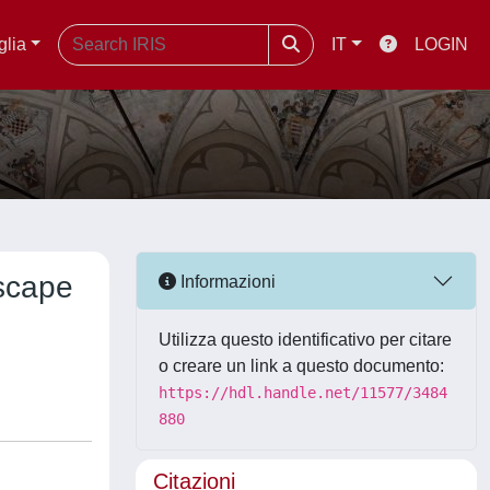
glia
IT
LOGIN
dscape
Informazioni
Utilizza questo identificativo per citare
o creare un link a questo documento:
https://hdl.handle.net/11577/3484
880
Citazioni