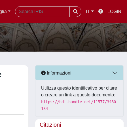
glia
IT
LOGIN
e
Informazioni
Utilizza questo identificativo per citare
o creare un link a questo documento:
https://hdl.handle.net/11577/3480
134
Citazioni