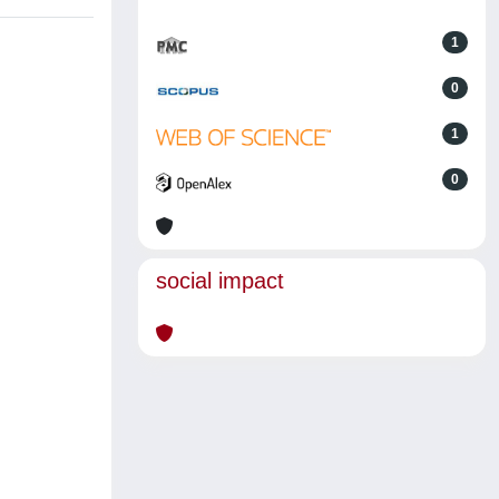
1
0
1
0
social impact