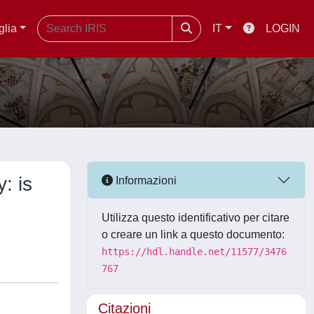
glia
IT
LOGIN
: is
Informazioni
Utilizza questo identificativo per citare
o creare un link a questo documento:
https://hdl.handle.net/11577/3476
767
Citazioni