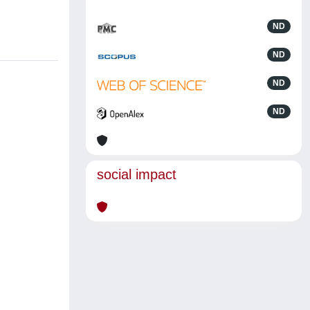
ND
ND
ND
ND
social impact