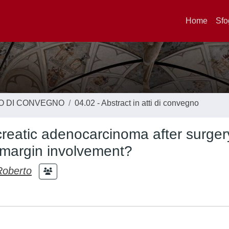
Home
Sfo
TO DI CONVEGNO
04.02 - Abstract in atti di convegno
reatic adenocarcinoma after surgery
n margin involvement?
oberto