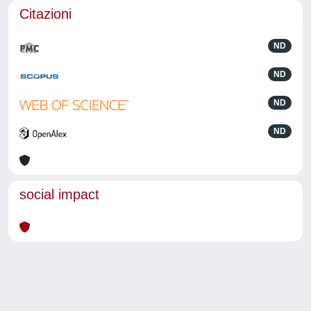
Citazioni
ND
ND
ND
ND
social impact