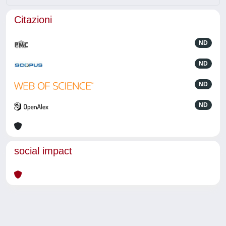
Citazioni
ND
ND
ND
ND
social impact