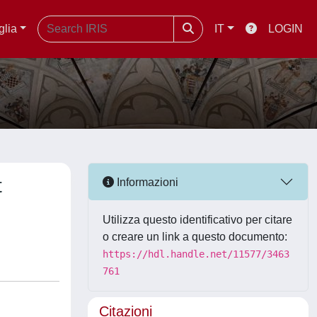
glia
IT
LOGIN
t
Informazioni
Utilizza questo identificativo per citare
o creare un link a questo documento:
https://hdl.handle.net/11577/3463
761
Citazioni