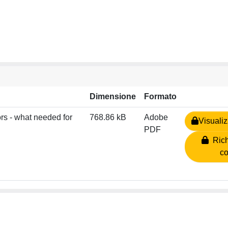
Dimensione
Formato
rs - what needed for
768.86 kB
Adobe
Visualiz
PDF
Rich
co