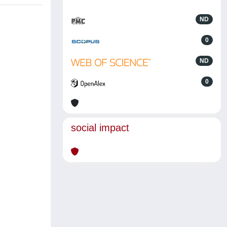
ND
0
ND
0
social impact