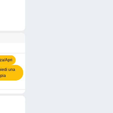
za/Apri
iedi una
pia