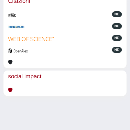
Citazioni
ND
ND
ND
ND
social impact